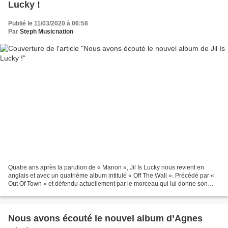
Lucky !
Publié le 11/03/2020 à 06:58
Par
Steph Musicnation
Quatre ans après la parution de « Manon », Jil Is Lucky nous revient en
anglais et avec un quatrième album intitulé « Off The Wall ». Précédé par «
Out Of Town » et défendu actuellement par le morceau qui lui donne son
nom, le nouveau pas discographique...
Nous avons écouté le nouvel album d’Agnes