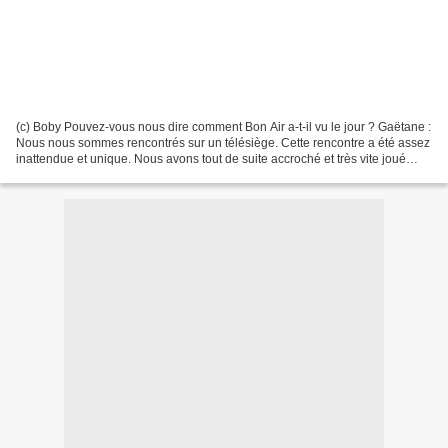
(c) Boby Pouvez-vous nous dire comment Bon Air a-t-il vu le jour ? Gaëtane :
Nous nous sommes rencontrés sur un télésiège. Cette rencontre a été assez
inattendue et unique. Nous avons tout de suite accroché et très vite joué
ensemble. Nous avons commencé...