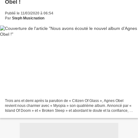
Obel !
Publié le 11/03/2020 à 06:54
Par
Steph Musicnation
Trois ans et demi après la parution de « Citizen Of Glass », Agnes Obel
revient nous charmer avec « Myopia » son quatrième album. Annoncé par «
Island Of Doom » et « Broken Sleep » et abordant le doute et la confiance, «
Myopia » est un chef d’œuvre total...