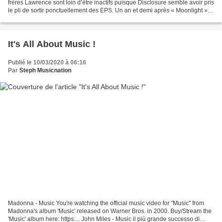
frères Lawrence sont loin d’être inactifs puisque Disclosure semble avoir pris
le pli de sortir ponctuellement des EPS. Un an et demi après « Moonlight »,
Guy et Howard sont de...
It's All About Music !
Publié le 10/03/2020 à 06:16
Par
Steph Musicnation
Madonna - Music You're watching the official music video for "Music" from
Madonna's album 'Music' released on Warner Bros. in 2000. Buy/Stream the
'Music' album here: https:... John Miles - Music il più grande successo di