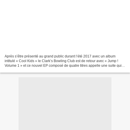
Après s’être présenté au grand public durant l’été 2017 avec un album
intitulé « Cool Kids » le Clark’s Bowling Club est de retour avec « Jump !
Volume 1 » et ce nouvel EP composé de quatre titres appelle une suite qui
sortira à la rentrée. Dès la première...