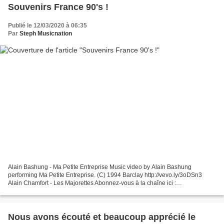
Souvenirs France 90's !
Publié le 12/03/2020 à 06:35
Par
Steph Musicnation
Alain Bashung - Ma Petite Entreprise Music video by Alain Bashung
performing Ma Petite Entreprise. (C) 1994 Barclay http://vevo.ly/3oDSn3
Alain Chamfort - Les Majorettes Abonnez-vous à la chaîne ici :
http://bit.ly/AlainChamfortYT Alain Souchon - Foule...
Nous avons écouté et beaucoup apprécié le