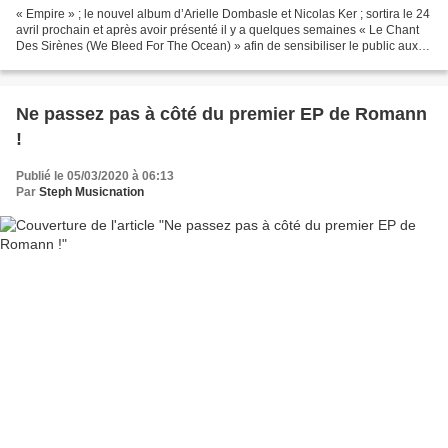
« Empire » ; le nouvel album d’Arielle Dombasle et Nicolas Ker ; sortira le 24
avril prochain et après avoir présenté il y a quelques semaines « Le Chant
Des Sirènes (We Bleed For The Ocean) » afin de sensibiliser le public aux
ravages causés par la pollution...
Ne passez pas à côté du premier EP de Romann
!
Publié le 05/03/2020 à 06:13
Par
Steph Musicnation