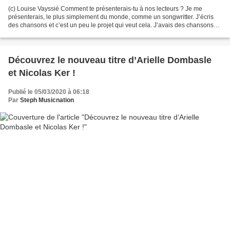
(c) Louise Vayssié Comment te présenterais-tu à nos lecteurs ? Je me
présenterais, le plus simplement du monde, comme un songwritter. J’écris
des chansons et c’est un peu le projet qui veut cela. J’avais des chansons
dans ma petite valise, je me suis...
Découvrez le nouveau titre d’Arielle Dombasle
et Nicolas Ker !
Publié le 05/03/2020 à 06:18
Par
Steph Musicnation