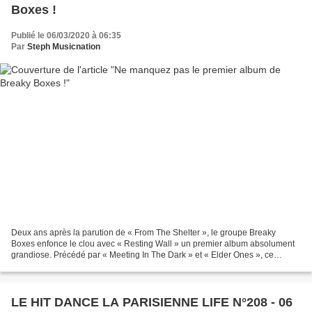
Boxes !
Publié le 06/03/2020 à 06:35
Par
Steph Musicnation
Deux ans après la parution de « From The Shelter », le groupe Breaky
Boxes enfonce le clou avec « Resting Wall » un premier album absolument
grandiose. Précédé par « Meeting In The Dark » et « Elder Ones », ce
premier LP est totalement à l’image du trio...
LE HIT DANCE LA PARISIENNE LIFE N°208 - 06