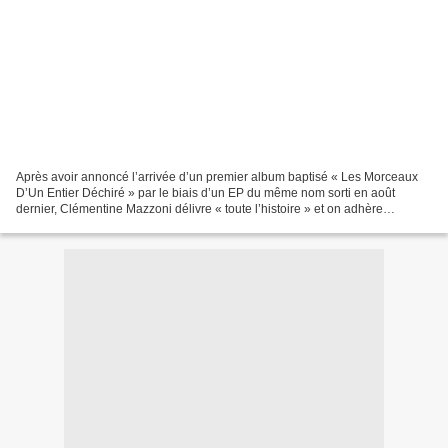
Après avoir annoncé l’arrivée d’un premier album baptisé « Les Morceaux
D’Un Entier Déchiré » par le biais d’un EP du même nom sorti en août
dernier, Clémentine Mazzoni délivre « toute l’histoire » et on adhère
totalement à l’univers de l’artiste. Les...