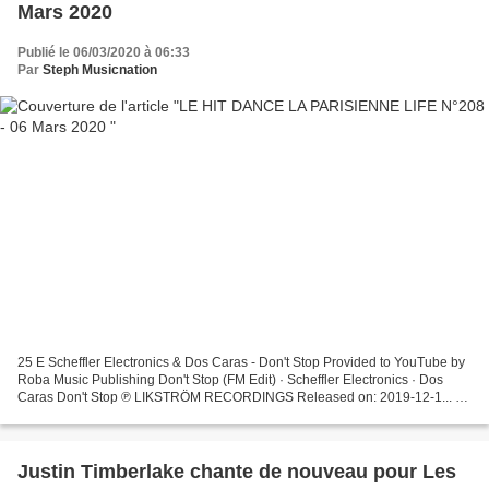
Mars 2020
Publié le 06/03/2020 à 06:33
Par
Steph Musicnation
25 E Scheffler Electronics & Dos Caras - Don't Stop Provided to YouTube by
Roba Music Publishing Don't Stop (FM Edit) · Scheffler Electronics · Dos
Caras Don't Stop ℗ LIKSTRÖM RECORDINGS Released on: 2019-12-1... 24
- Moreno Pezzolato - Gonna Make You...
Justin Timberlake chante de nouveau pour Les