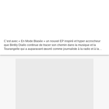
C’est avec « En Mode Blasée » un nouvel EP inspiré et hyper accrocheur
que Bintily Diallo continue de tracer son chemin dans la musique et la
Tourangelle qui a auparavant œuvré comme journaliste à la radio et à la
télévision a vraiment eu raison de se...