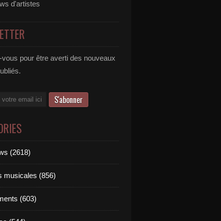
ews d'artistes
ETTER
vous pour être averti des nouveaux
publiés.
ORIES
ews (2618)
ts musicales (856)
ments (603)