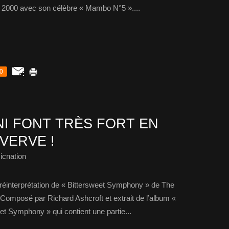
née 2000 avec son célèbre « Mambo N°5 »....
0
I FONT TRÈS FORT EN
VERVE !
icnation
r réinterprétation de « Bittersweet Symphony » de The
 Composé par Richard Ashcroft et extrait de l’album «
t Symphony » qui contient une partie...