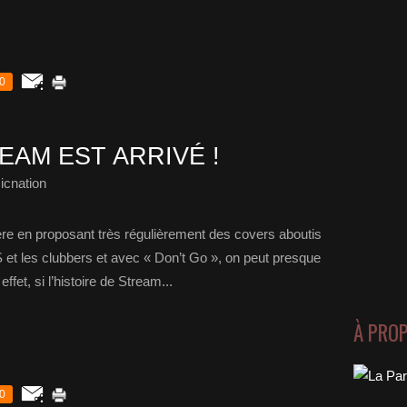
0
EAM EST ARRIVÉ !
icnation
ère en proposant très régulièrement des covers aboutis
S et les clubbers et avec « Don’t Go », on peut presque
ffet, si l’histoire de Stream...
À PRO
0