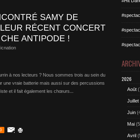
#Hit Dan
NCONTRÉ SAMY DE
#spectac
 LEUR RÉCENT CONCERT
#spectac
ICHE ANTIPODE !
#spectac
icnation
ARCHI
urrin à nos lecteurs ? Nous sommes trois au sein du
2026
sur une vraie batterie mais aussi sur des percussions
Août
(
iste et il fait également les chœurs...
Juillet
Juin
(
Mai
(5
0
Avril
(