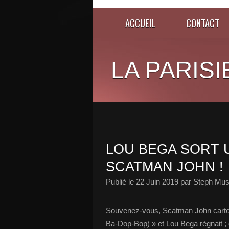
ACCUEIL
CONTACT
LA PARISI
LOU BEGA SORT 
SCATMAN JOHN !
Publié le
22 Juin 2019
par Steph Mus
Souvenez-vous, Scatman John carton
Ba-Dop-Bop) » et Lou Bega régnait ; 