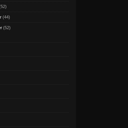
(52)
r
(44)
er
(52)