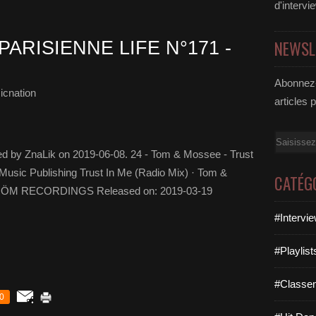
d'intervi
NEWSL
PARISIENNE LIFE N°171 -
Abonnez-
icnation
articles 
Email
ed by ZnaLik on 2019-06-08. 24 - Tom & Mossee - Trust
usic Publishing Trust In Me (Radio Mix) · Tom &
CATÉG
STRÖM RECORDINGS Released on: 2019-03-19
#Intervi
#Playlis
#Classe
0