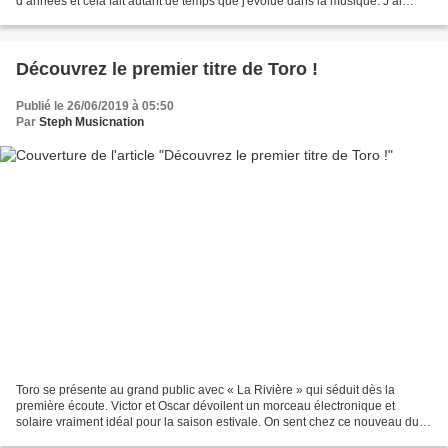
d’années et cela fait autant de temps que j'évolue dans la musique. J’ai
commencé en jouant de la guitare...
Découvrez le premier titre de Toro !
Publié le 26/06/2019 à 05:50
Par
Steph Musicnation
Toro se présente au grand public avec « La Rivière » qui séduit dès la
première écoute. Victor et Oscar dévoilent un morceau électronique et
solaire vraiment idéal pour la saison estivale. On sent chez ce nouveau duo
electro-pop des influences French...