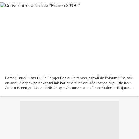
Patrick Bruel - Pas Eu Le Temps Pas eu le temps, extrait de l'album " Ce soir
on sort... " https://patrickbruel.lnk.to/CeSoirOnSort Réalisation clip : Die frau
Auteur et compositeur : Felix Gray -- Abonnez-vous à ma chaîne ... Najoua
Belyzel - Tu Me Laisses...