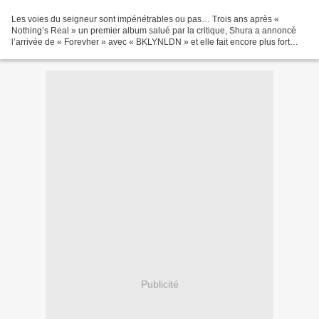
Les voies du seigneur sont impénétrables ou pas… Trois ans après «
Nothing’s Real » un premier album salué par la critique, Shura a annoncé
l’arrivée de « Forevher » avec « BKLYNLDN » et elle fait encore plus fort
avec « Religion ». Le second pas discographique...
Publicité