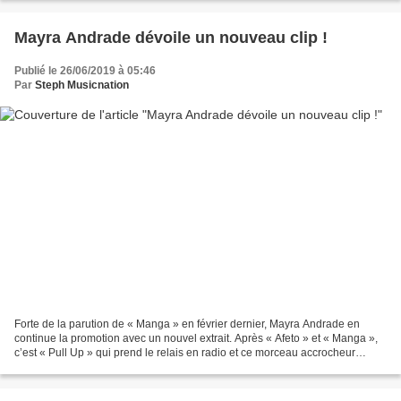
Mayra Andrade dévoile un nouveau clip !
Publié le 26/06/2019 à 05:46
Par
Steph Musicnation
Forte de la parution de « Manga » en février dernier, Mayra Andrade en
continue la promotion avec un nouvel extrait. Après « Afeto » et « Manga »,
c’est « Pull Up » qui prend le relais en radio et ce morceau accrocheur
bénéficie d’ores et déjà d’un clip...