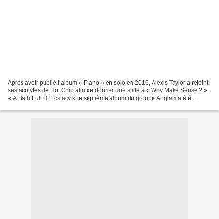
Après avoir publié l’album « Piano » en solo en 2016, Alexis Taylor a rejoint
ses acolytes de Hot Chip afin de donner une suite à « Why Make Sense ? ».
« A Bath Full Of Ecstacy » le septième album du groupe Anglais a été
précédé par les titres « Hungry...