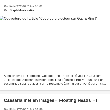
Publié le 27/06/2019 à 06:01
Par
Steph Musicnation
Attention ovni en approche ! Quelques mois après « Rêveur », Gat' & Rim,
un jeune duo Stéphanois hyper prometteur dégaine « BreizhEquateur » un
second titre solaire et festif qui ne ressemble à rien d’autre. Porté par un clip
frais et décalé tourné à...
Caesaria met en images « Floating Heads » !
Publié le 27/06/2019 à 05:59