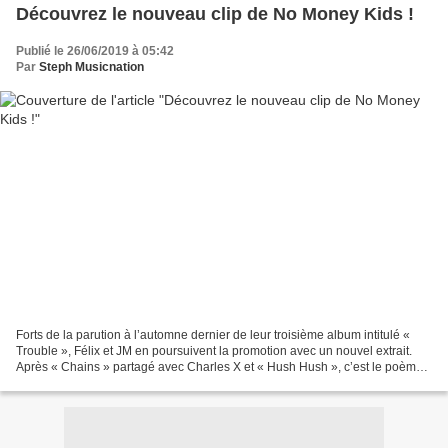
Découvrez le nouveau clip de No Money Kids !
Publié le 26/06/2019 à 05:42
Par
Steph Musicnation
Forts de la parution à l’automne dernier de leur troisième album intitulé «
Trouble », Félix et JM en poursuivent la promotion avec un nouvel extrait.
Après « Chains » partagé avec Charles X et « Hush Hush », c’est le poème
Rock « The Street » qui a été...