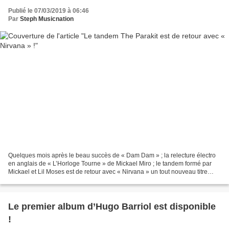
Publié le 07/03/2019 à 06:46
Par
Steph Musicnation
Quelques mois après le beau succès de « Dam Dam » ; la relecture électro
en anglais de « L’Horloge Tourne » de Mickael Miro ; le tandem formé par
Mickael et Lil Moses est de retour avec « Nirvana » un tout nouveau titre
hyper addictif et efficace qui...
Le premier album d’Hugo Barriol est disponible
!