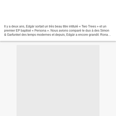
Il y a deux ans, Edgär sortait un très beau titre intitulé « Two Trees » et un
premier EP baptisé « Persona ». Nous avions comparé le duo à des Simon
& Garfunkel des temps modernes et depuis, Edgär a encore grandit. Ronan
et Antoine reviennent sur le...