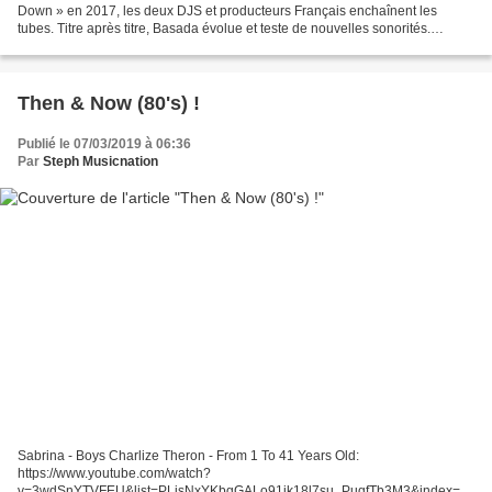
Down » en 2017, les deux DJS et producteurs Français enchaînent les
tubes. Titre après titre, Basada évolue et teste de nouvelles sonorités.
Vincent et Sébastien sont de retour...
Then & Now (80's) !
Publié le 07/03/2019 à 06:36
Par
Steph Musicnation
Sabrina - Boys Charlize Theron - From 1 To 41 Years Old:
https://www.youtube.com/watch?
v=3wdSnYTVFEU&list=PLisNxYKbqGALo91jk18l7su_PuqfTb3M3&index=11