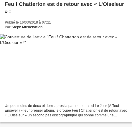
Feu ! Chatterton est de retour avec « L’Oiseleur
» !
Publié le 16/03/2018 à 07:11
Par
Steph Musicnation
Un peu moins de deux et demi après la parution de « Ici Le Jour (A Tout
Enseveli) » leur premier album, le groupe Feu ! Chatterton est de retour avec
« L’Oiseleur » un second pas discographique qui sonne comme une
confirmation et qui a été annoncé par...