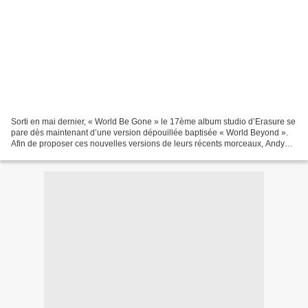
Sorti en mai dernier, « World Be Gone » le 17ème album studio d’Erasure se
pare dès maintenant d’une version dépouillée baptisée « World Beyond ».
Afin de proposer ces nouvelles versions de leurs récents morceaux, Andy
Bell et Vince Clarke ont fait appel...