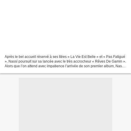
Après le bel accueil réservé à ses titres « La Vie Est Belle » et « Pas Fatigué
», Nassi poursuit sur sa lancée avec le très accrocheur « Rêves De Gamin ».
Alors que l’on attend avec impatience l’arrivée de son premier album, Nassi
est en lice pour représenter...