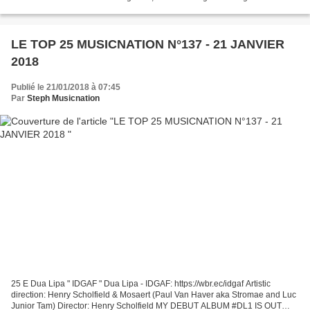
décennie et s’attaque aux années 80. Si...
LE TOP 25 MUSICNATION N°137 - 21 JANVIER
2018
Publié le 21/01/2018 à 07:45
Par
Steph Musicnation
25 E Dua Lipa " IDGAF " Dua Lipa - IDGAF: https://wbr.ec/idgaf Artistic
direction: Henry Scholfield & Mosaert (Paul Van Haver aka Stromae and Luc
Junior Tam) Director: Henry Scholfield MY DEBUT ALBUM #DL1 IS OUT