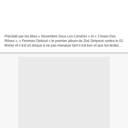
Précédé par les titres « Novembre Sous Les Cendres » et « J’Avais Des
Rêves », « Femmes Debout » le premier album de Zoé Simpson sortira le 02
février et c’est un disque à ne pas manquer tant il est bon et que les textes
sont forts et même nécessaires...