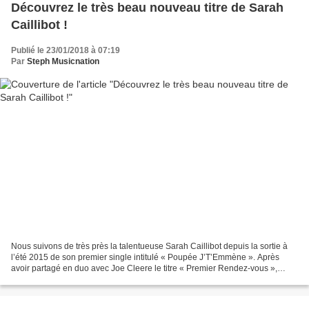
Découvrez le très beau nouveau titre de Sarah
Caillibot !
Publié le 23/01/2018 à 07:19
Par
Steph Musicnation
Nous suivons de très près la talentueuse Sarah Caillibot depuis la sortie à
l’été 2015 de son premier single intitulé « Poupée J’T’Emmène ». Après
avoir partagé en duo avec Joe Cleere le titre « Premier Rendez-vous »,
Sarah est de retour avec un magnifique...