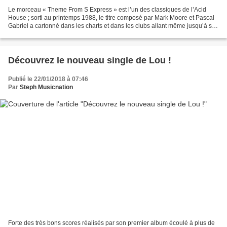
Le morceau « Theme From S Express » est l’un des classiques de l’Acid
House ; sorti au printemps 1988, le titre composé par Mark Moore et Pascal
Gabriel a cartonné dans les charts et dans les clubs allant même jusqu’à se
classer numéro 1 des ventes en...
Découvrez le nouveau single de Lou !
Publié le 22/01/2018 à 07:46
Par
Steph Musicnation
Forte des très bons scores réalisés par son premier album écoulé à plus de