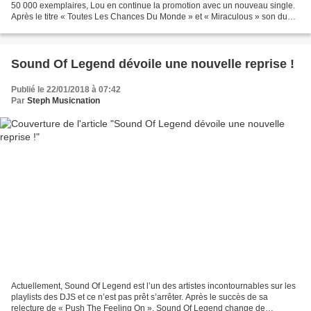
50 000 exemplaires, Lou en continue la promotion avec un nouveau single.
Après le titre « Toutes Les Chances Du Monde » et « Miraculous » son duo
avec Lenni-Kim, c’est « A Mon...
Sound Of Legend dévoile une nouvelle reprise !
Publié le 22/01/2018 à 07:42
Par
Steph Musicnation
Actuellement, Sound Of Legend est l’un des artistes incontournables sur les
playlists des DJS et ce n’est pas prêt s’arrêter. Après le succès de sa
relecture de « Push The Feeling On », Sound Of Legend change de