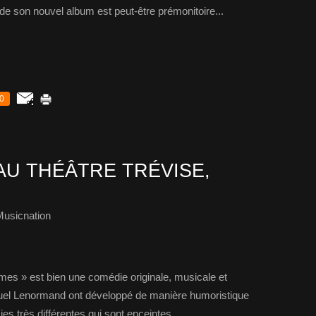
 de son nouvel album est peut-être prémonitoire...
0
AU THÉÂTRE TRÉVISE,
Musicnation
mes » est bien une comédie originale, musicale et
uel Lenormand ont développé de manière humoristique
mies très différentes qui sont enceintes...