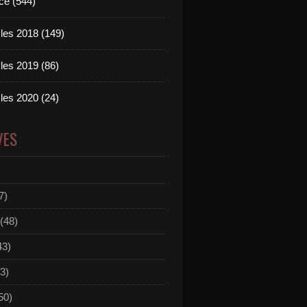
ce (544)
les 2018 (149)
les 2019 (86)
les 2020 (24)
VES
7)
(48)
43)
3)
50)