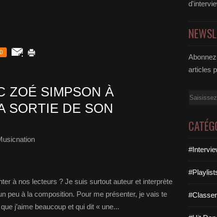
d'intervi
NEWSL
0
Abonnez-
articles 
 ZOÉ SIMPSON À
Email
A SORTIE DE SON
CATÉG
Musicnation
#Intervi
#Playlis
r à nos lecteurs ? Je suis surtout auteur et interprète
peu à la composition. Pour me présenter, je vais te
#Classe
que j’aime beaucoup et qui dit « une...