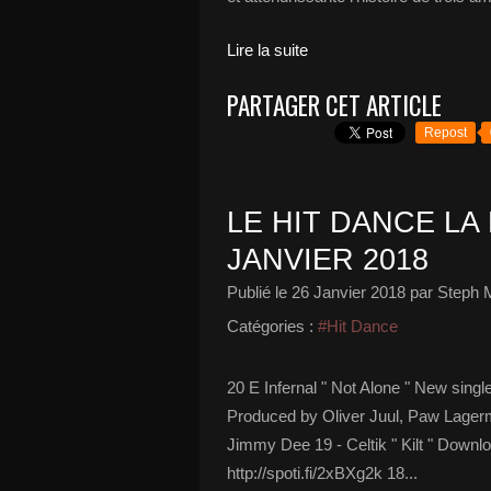
Lire la suite
PARTAGER CET ARTICLE
Repost
LE HIT DANCE LA 
JANVIER 2018
Publié le
26 Janvier 2018
par Steph 
Catégories :
#Hit Dance
20 E Infernal " Not Alone " New sing
Produced by Oliver Juul, Paw Lager
Jimmy Dee 19 - Celtik " Kilt " Down
http://spoti.fi/2xBXg2k 18...