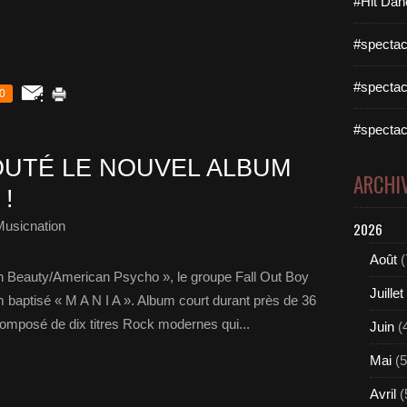
#Hit Dan
#spectac
#spectac
0
#spectac
UTÉ LE NOUVEL ALBUM
ARCHI
!
Musicnation
2026
Août
(
an Beauty/American Psycho », le groupe Fall Out Boy
Juillet
 baptisé « M A N I A ». Album court durant près de 36
composé de dix titres Rock modernes qui...
Juin
(
Mai
(5
Avril
(