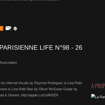
0
PARISIENNE LIFE N°98 - 26
Musicnation
le by Infernal Vocals by Reymar Rodriguez & Lina Rafn
À PRO
mann & Lina Rafn Bas by Oliver McEwan Guitar by
load & Stream: http://apple.co/2y8H0ZN