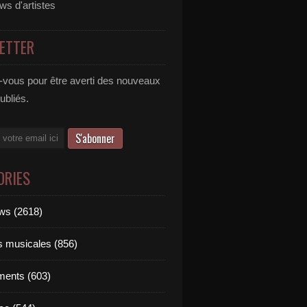
ews d'artistes
ETTER
vous pour être averti des nouveaux
publiés.
ORIES
ews (2618)
ts musicales (856)
ments (603)