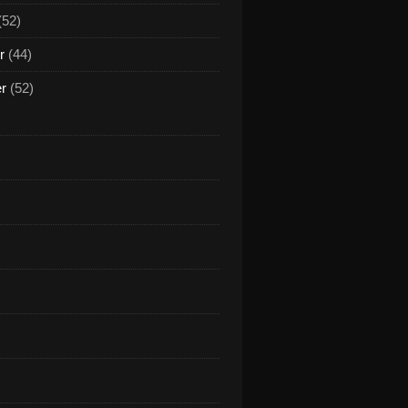
(52)
r
(44)
er
(52)