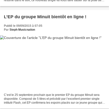
résumé dans le titre, ce nouveau single va vous faire sauter sur la piste de
danse. Rene Rodrigezz est un habitué...
L’EP du groupe Minuit bientôt en ligne !
Publié le 09/09/2015 à 07:05
Par
Steph Musicnation
C’est le 25 septembre prochain que le premier EP du groupe Minuit sera
disponible. Composé de 5 titres et précédé par l‘excellent premier single
intitulé Flash, cet EP confirmera les espoirs placés sur ce jeune groupe qui
est une vraie révélation rock...