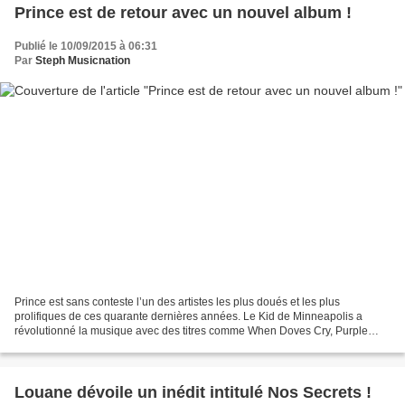
Prince est de retour avec un nouvel album !
Publié le 10/09/2015 à 06:31
Par
Steph Musicnation
Prince est sans conteste l’un des artistes les plus doués et les plus
prolifiques de ces quarante dernières années. Le Kid de Minneapolis a
révolutionné la musique avec des titres comme When Doves Cry, Purple
Rain, Kiss, Girls & Boys ou Cream pour ne...
Louane dévoile un inédit intitulé Nos Secrets !