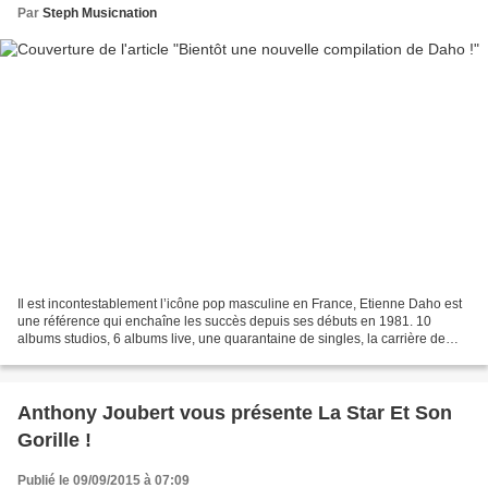
Par
Steph Musicnation
Il est incontestablement l’icône pop masculine en France, Etienne Daho est
une référence qui enchaîne les succès depuis ses débuts en 1981. 10
albums studios, 6 albums live, une quarantaine de singles, la carrière de
Monsieur Daho est riche. Vous retrouverez...
Anthony Joubert vous présente La Star Et Son
Gorille !
Publié le 09/09/2015 à 07:09