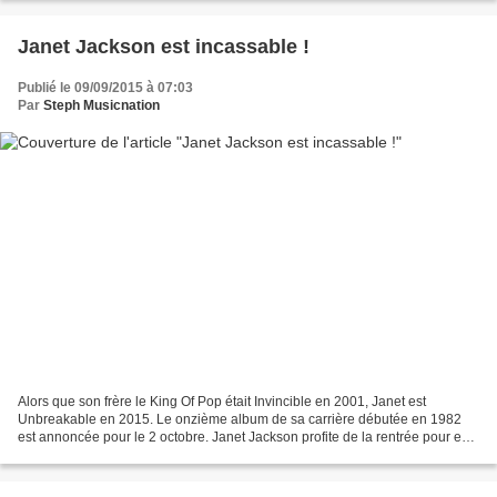
Janet Jackson est incassable !
Publié le 09/09/2015 à 07:03
Par
Steph Musicnation
Alors que son frère le King Of Pop était Invincible en 2001, Janet est
Unbreakable en 2015. Le onzième album de sa carrière débutée en 1982
est annoncée pour le 2 octobre. Janet Jackson profite de la rentrée pour en
dévoiler un second extrait après No...