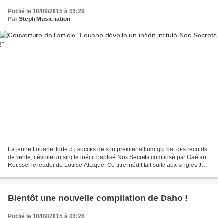
Publié le 10/09/2015 à 06:29
Par
Steph Musicnation
La jeune Louane, forte du succès de son premier album qui bat des records
de vente, dévoile un single inédit baptisé Nos Secrets composé par Gaétan
Roussel le leader de Louise Attaque. Ce titre inédit fait suite aux singles Jour
1, Chambre 12, Avenir,...
Bientôt une nouvelle compilation de Daho !
Publié le 10/09/2015 à 06:26