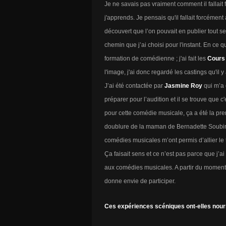
Je ne savais pas vraiment comment il fallait f
j'apprends. Je pensais qu'il fallait forcément
découvert que l’on pouvait en publier tout se
chemin que j’ai choisi pour l'instant. En ce q
formation de comédienne ; j'ai fait les
Cours
l'image, j'ai donc regardé les castings qu'il y
J’ai été contactée par
Jasmine Roy
qui m’a
préparer pour l’audition et il se trouve que c
pour cette comédie musicale, ça a été la prem
doublure de la maman de Bernadette Soubir
comédies musicales m’ont permis d’allier le
Ça faisait sens et ce n’est pas parce que j’a
aux comédies musicales. A partir du moment 
donne envie de participer.
Ces expériences scéniques ont-elles nourr