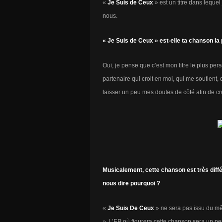
«
Je Suis de Ceux
» est un titre dans leque
nous.
« Je Suis de Ceux » est-elle ta chanson la 
Oui, je pense que c’est mon titre le plus per
partenaire qui croit en moi, qui me soutient
laisser un peu mes doutes de côté afin de cr
Musicalement, cette chanson est très diffé
nous dire pourquoi ?
«
Je Suis De Ceux
» ne sera pas issu du 
». L’EP où figurera cette chanson sera un peu