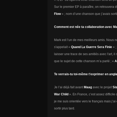
Sur le premier EP à paraître, on retrouvera d
Flow
» ; nom d’une chanson que j’avais sorti
Comment est née ta collaboration avec Ma
Mark est l’un de mes meilleurs amis. Nous n
s'appelait «
Quand La Guerre Sera Finie
» ;
laisser une trace de ses amitiés avec l'art, il
que le sujet de cette chanson m’a parlé ; «
A
Te verrais-tu toi-même t'exprimer en anglai
Je l’ai déjà fait avant
Maag
avec le projet
Sis
War Child
». En France, c’est assez difficile 
je me suis orientée vers le français mais j’a
sortir plus tard.