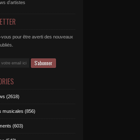
ews d'artistes
ETTER
vous pour être averti des nouveaux
publiés.
ORIES
ews (2618)
ts musicales (856)
ments (603)