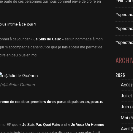
#Hit Dan
l je parle de ces personnes qui nous donnent envie de croire en
#spectac
plus intime à ce jour ?
#spectac
sonnel à ce jour car «
Je Suis de Ceux
» est un hommage à mon
#spectac
, qui m’accompagne dans tout ce que je fais et cela me permet de
oire en peu plus en moi.
ARCHI
2026
Août
(
(c)Juliette Guénon
Juillet
rente de tes deux premiers titres parus depuis un an, peux-tu
Juin
(
Mai
(5
même EP que «
Je Sais Pas Quoi Faire
» et «
Je Veux Un Homme
Avril
(
 plus intimiste alors que mon autre disque sera peu plus festif.