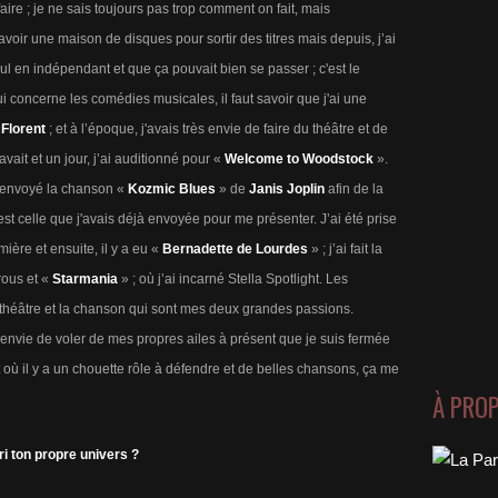
aire ; je ne sais toujours pas trop comment on fait, mais
 avoir une maison de disques pour sortir des titres mais depuis, j’ai
ul en indépendant et que ça pouvait bien se passer ; c'est le
ui concerne les comédies musicales, il faut savoir que j'ai une
 Florent
; et à l’époque, j'avais très envie de faire du théâtre et de
 avait et un jour, j’ai auditionné pour «
Welcome to Woodstock
».
 envoyé la chanson «
Kozmic Blues
» de
Janis Joplin
afin de la
'est celle que j'avais déjà envoyée pour me présenter. J’ai été prise
ière et ensuite, il y a eu «
Bernadette de Lourdes
» ; j’ai fait la
ous et «
Starmania
» ; où j’ai incarné Stella Spotlight. Les
 théâtre et la chanson qui sont mes deux grandes passions.
i envie de voler de mes propres ailes à présent que je suis fermée
où il y a un chouette rôle à défendre et de belles chansons, ça me
À PRO
i ton propre univers ?