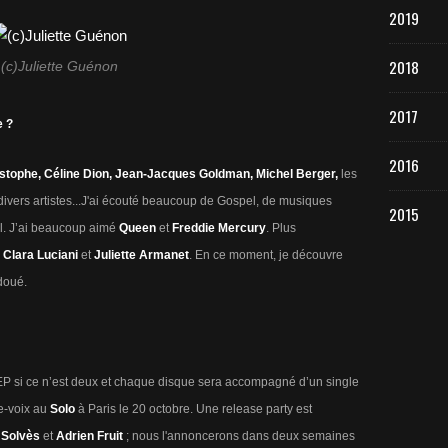
2019
2018
(c)Juliette Guénon
2017
e ?
2016
hristophe, Céline Dion, Jean-Jacques Goldman, Michel Berger,
les
ivers artistes...J'ai écouté beaucoup de Gospel, de musiques
2015
l. J’ai beaucoup aimé
Queen
et
Freddie Mercury
. Plus
e
Clara Luciani
et
Juliette Armanet
. En ce moment, je découvre
 doué.
un EP si ce n’est deux et chaque disque sera accompagné d’un single
e-voix au
Solo
à Paris le 20 octobre. Une release party est
 Solvès
et
Adrien Fruit
; nous l'annoncerons dans deux semaines