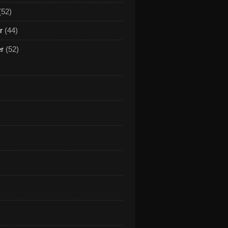
(52)
r
(44)
er
(52)