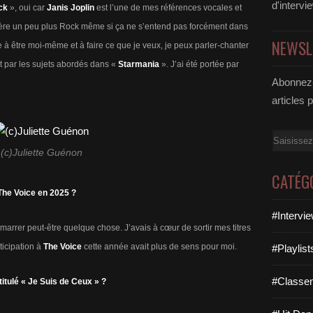
d'intervi
ock
», oui car
Janis Joplin
est l’une de mes références vocales et
ière un peu plus Rock même si ça ne s’entend pas forcément dans
NEWSL
e à être moi-même et à faire ce que je veux, je peux parler-chanter
nt par les sujets abordés dans «
Starmania
». J’ai été portée par
Abonnez-
articles 
Email
(c)Juliette Guénon
CATÉG
The Voice en 2025 ?
#Intervi
émarrer peut-être quelque chose. J’avais à cœur de sortir mes titres
ticipation à
The Voice
cette année avait plus de sens pour moi.
#Playlis
#Classe
titulé « Je Suis de Ceux » ?