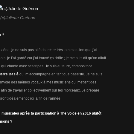
(c)Juliette Guénon
s ?
ène, je ne suis pas allé chercher très loin mais lorsque j’ai
, je l’ai gardé car j’ai trouvé ça drôle ; je me suis dit qu’on allait
 qui chante avec ses tripes. Je suis auteure, compositrice,
ierre Baslé
qui m’accompagne en tant que bassiste. Je ne suis
 j’envoie des mémos vocaux à mes musiciens qui mettent des
afin de travailler collectivement sur les morceaux. Je prépare
ront idéalement d'ici la fin de l'année.
 musicales après ta participation à The Voice en 2016 plutôt
nsons ?