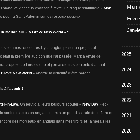
Mars
u piano-voix et de la chanson à texte. Ce disque s’intitulera «
Mon
e pour la Saint Valentin sur les réseaux sociaux.
Févrie
Janvi
rk Marian sur « A Brave New World » ?
ous sommes rencontrés il y a longtemps sur un projet qui
2025
 c’était la première audition que j'ai passée. Mark a envie de
 m'a proposé de faire ce duo et j’en ai été très contente d’autant
2024
 Brave New World
» aborde la difficulté d’être parent.
2023
s à l'avenir ?
2022
ter-In-Law
. On peut d’ailleurs toujours écouter «
New Day
» et «
de sortir des titres en anglais, on m’a un peu dissuadé de le faire et
2021
i encore des morceaux en anglais dans mes tiroirs et j’aimerais les
2020