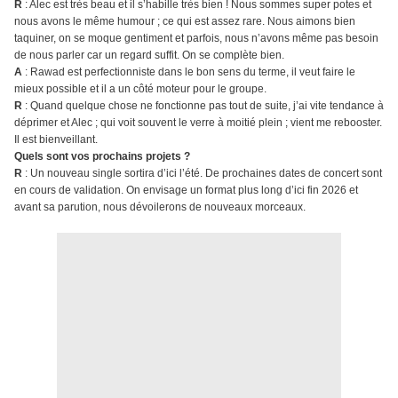
R
: Alec est très beau et il s’habille très bien ! Nous sommes super potes et
nous avons le même humour ; ce qui est assez rare. Nous aimons bien
taquiner, on se moque gentiment et parfois, nous n’avons même pas besoin
de nous parler car un regard suffit. On se complète bien.
A
: Rawad est perfectionniste dans le bon sens du terme, il veut faire le
mieux possible et il a un côté moteur pour le groupe.
R
: Quand quelque chose ne fonctionne pas tout de suite, j’ai vite tendance à
déprimer et Alec ; qui voit souvent le verre à moitié plein ; vient me rebooster.
Il est bienveillant.
Quels sont vos prochains projets ?
R
: Un nouveau single sortira d’ici l’été. De prochaines dates de concert sont
en cours de validation. On envisage un format plus long d’ici fin 2026 et
avant sa parution, nous dévoilerons de nouveaux morceaux.