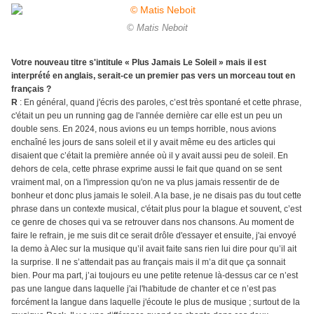
© Matis Neboit
Votre nouveau titre s'intitule « Plus Jamais Le Soleil » mais il est
interprété en anglais, serait-ce un premier pas vers un morceau tout en
français ?
R
: En général, quand j'écris des paroles, c’est très spontané et cette phrase,
c'était un peu un running gag de l'année dernière car elle est un peu un
double sens. En 2024, nous avions eu un temps horrible, nous avions
enchaîné les jours de sans soleil et il y avait même eu des articles qui
disaient que c’était la première année où il y avait aussi peu de soleil. En
dehors de cela, cette phrase exprime aussi le fait que quand on se sent
vraiment mal, on a l'impression qu'on ne va plus jamais ressentir de de
bonheur et donc plus jamais le soleil. A la base, je ne disais pas du tout cette
phrase dans un contexte musical, c'était plus pour la blague et souvent, c’est
ce genre de choses qui va se retrouver dans nos chansons. Au moment de
faire le refrain, je me suis dit ce serait drôle d'essayer et ensuite, j'ai envoyé
la demo à Alec sur la musique qu’il avait faite sans rien lui dire pour qu’il ait
la surprise. Il ne s’attendait pas au français mais il m’a dit que ça sonnait
bien. Pour ma part, j’ai toujours eu une petite retenue là-dessus car ce n’est
pas une langue dans laquelle j'ai l'habitude de chanter et ce n’est pas
forcément la langue dans laquelle j'écoute le plus de musique ; surtout de la