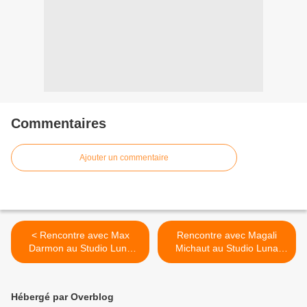
Commentaires
Ajouter un commentaire
< Rencontre avec Max
Rencontre avec Magali
Darmon au Studio Luna
Michaut au Studio Luna
Rossa à l’occasion de la
Rossa afin d’en apprendre
parution de son second EP
plus sur « La Bulle » ! >
!
Hébergé par Overblog