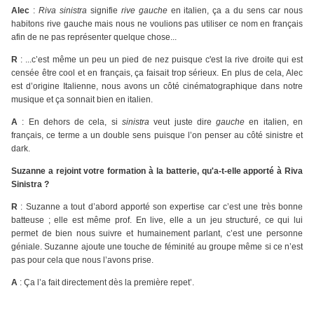
Alec
:
Riva sinistra
signifie
rive gauche
en italien, ça a du sens car nous
habitons rive gauche mais nous ne voulions pas utiliser ce nom en français
afin de ne pas représenter quelque chose...
R
: ...c’est même un peu un pied de nez puisque c'est la rive droite qui est
censée être cool et en français, ça faisait trop sérieux. En plus de cela, Alec
est d’origine Italienne, nous avons un côté cinématographique dans notre
musique et ça sonnait bien en italien.
A
: En dehors de cela, si
sinistra
veut juste dire
gauche
en italien, en
français, ce terme a un double sens puisque l’on penser au côté sinistre et
dark.
Suzanne a rejoint votre formation à la batterie, qu'a-t-elle apporté à Riva
Sinistra ?
R
: Suzanne a tout d’abord apporté son expertise car c’est une très bonne
batteuse ; elle est même prof. En live, elle a un jeu structuré, ce qui lui
permet de bien nous suivre et humainement parlant, c’est une personne
géniale. Suzanne ajoute une touche de féminité au groupe même si ce n’est
pas pour cela que nous l’avons prise.
A
: Ça l’a fait directement dès la première repet’.