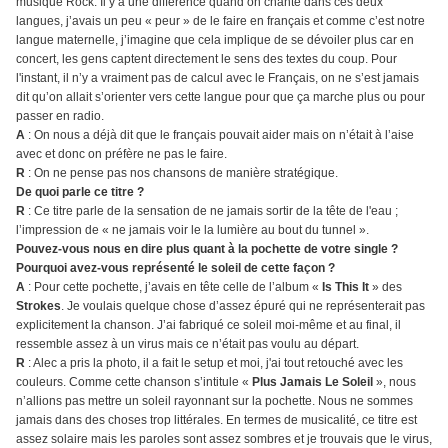
musique Rock. Il y a une différence quand on chante dans ces deux
langues, j’avais un peu « peur » de le faire en français et comme c’est notre
langue maternelle, j’imagine que cela implique de se dévoiler plus car en
concert, les gens captent directement le sens des textes du coup. Pour
l'instant, il n’y a vraiment pas de calcul avec le Français, on ne s’est jamais
dit qu’on allait s’orienter vers cette langue pour que ça marche plus ou pour
passer en radio.
A
: On nous a déjà dit que le français pouvait aider mais on n’était à l’aise
avec et donc on préfère ne pas le faire.
R
: On ne pense pas nos chansons de manière stratégique.
De quoi parle ce titre ?
R
: Ce titre parle de la sensation de ne jamais sortir de la tête de l'eau ;
l’impression de « ne jamais voir le la lumière au bout du tunnel ».
Pouvez-vous nous en dire plus quant à la pochette de votre single ?
Pourquoi avez-vous représenté le soleil de cette façon ?
A
: Pour cette pochette, j’avais en tête celle de l’album «
Is This It
» des
Strokes
. Je voulais quelque chose d’assez épuré qui ne représenterait pas
explicitement la chanson. J’ai fabriqué ce soleil moi-même et au final, il
ressemble assez à un virus mais ce n’était pas voulu au départ.
R
: Alec a pris la photo, il a fait le setup et moi, j'ai tout retouché avec les
couleurs. Comme cette chanson s’intitule «
Plus Jamais Le Soleil
», nous
n’allions pas mettre un soleil rayonnant sur la pochette. Nous ne sommes
jamais dans des choses trop littérales. En termes de musicalité, ce titre est
assez solaire mais les paroles sont assez sombres et je trouvais que le virus,