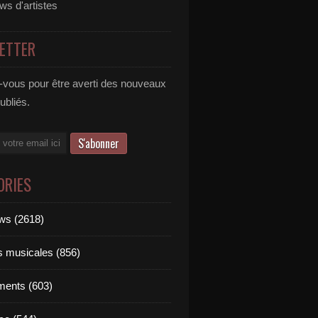
ews d'artistes
ETTER
vous pour être averti des nouveaux
publiés.
ORIES
ews (2618)
ts musicales (856)
ments (603)