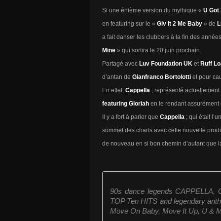
Si une énième version du mythique «
U Got
en featuring sur le «
Giv It 2 Me Baby
» de
L
a fait danser les clubbers à la fin des ann
Mine
» qui sortira le 20 juin prochain.
Partagé avec
Luv Foundation UK
et
Ruff Lo
d’antan de
Gianfranco Bortolotti
et pour ca
En effet,
Cappella
; représenté actuellement
featuring Gloriah
en le rendant assurément 
Il y a fort à parier que
Cappella
; qui était l
sommet des charts avec cette nouvelle produc
de nouveau en si bon chemin d’autant que l
90s dance legends CAPPELLA, Go
TOP Ten HITS and legendary anth
Move On Baby, Move It Up, U & Me