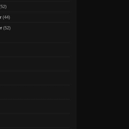
(52)
r
(44)
er
(52)