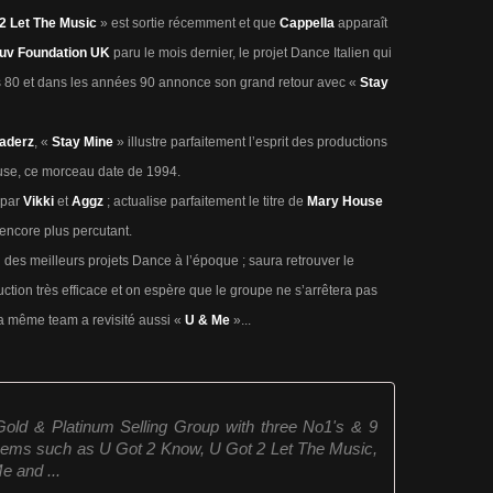
 2 Let The Music
» est sortie récemment et que
Cappella
apparaît
uv Foundation UK
paru le mois dernier, le projet Dance Italien qui
ées 80 et dans les années 90 annonce son grand retour avec «
Stay
aderz
, «
Stay Mine
» illustre parfaitement l’esprit des productions
use, ce morceau date de 1994.
 par
Vikki
et
Aggz
; actualise parfaitement le titre de
Mary House
encore plus percutant.
’un des meilleurs projets Dance à l’époque ; saura retrouver le
tion très efficace et on espère que le groupe ne s’arrêtera pas
a même team a revisité aussi «
U & Me
»...
ld & Platinum Selling Group with three No1's & 9
ems such as U Got 2 Know, U Got 2 Let The Music,
 and ...