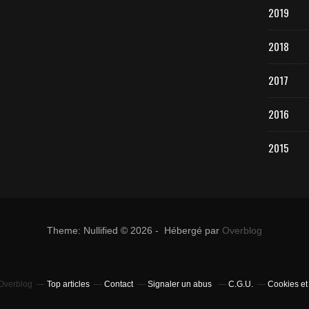
2019
2018
2017
2016
2015
Theme: Nullified © 2026 - Hébergé par
Overblog
 Overblog
Top articles
Contact
Signaler un abus
C.G.U.
Cookies et