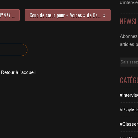
d'intervi
LE HIT DANCE LA PARISIENNE LIFE N°477 - 02 MAI 2025
Coup de cœur pour « Voices » de Damiano David !
NEWSL
Abonnez-
articles 
Email
Retour à l'accueil
CATÉG
#Intervi
#Playlis
#Classe