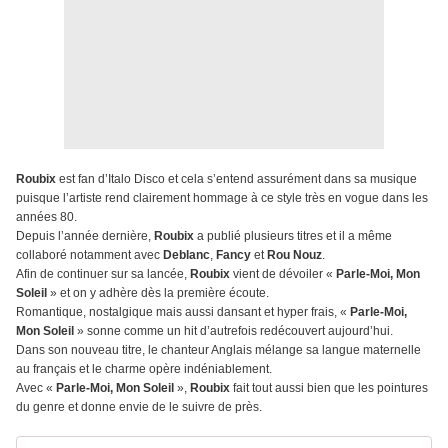
Roubix
est fan d’Italo Disco et cela s’entend assurément dans sa musique
puisque l’artiste rend clairement hommage à ce style très en vogue dans les
années 80.
Depuis l’année dernière,
Roubix
a publié plusieurs titres et il a même
collaboré notamment avec
Deblanc
,
Fancy
et
Rou Nouz
.
Afin de continuer sur sa lancée,
Roubix
vient de dévoiler «
Parle-Moi, Mon
Soleil
» et on y adhère dès la première écoute.
Romantique, nostalgique mais aussi dansant et hyper frais, «
Parle-Moi,
Mon Soleil
» sonne comme un hit d’autrefois redécouvert aujourd’hui.
Dans son nouveau titre, le chanteur Anglais mélange sa langue maternelle
au français et le charme opère indéniablement.
Avec «
Parle-Moi, Mon Soleil
»,
Roubix
fait tout aussi bien que les pointures
du genre et donne envie de le suivre de près.