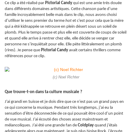
Ce clip a été réalisé par
Pictorial Candy
qui est une amie très douée
dans différents domaines artistiques. Cette chanson parle d’une
famille incroyablement belle mais dans le clip, nous avons choisi
d’utiliser le sens premier du terme
hot
et c’est pour cela que la mère
qui a été kidnappée se retrouve en plein désert sous un soleil de
plomb. Plus le temps passe et plus elle est couverte de coups de soleil
et quand elle arrive à rentrer chez elle, elle décide se venger car
personne ne s’inquiétait pour elle. Elle pète littéralement un plomb
(rires). Je pense que
Pictorial Candy
avait certains thrillers comme
références pour ce clip.
(c) Noel Richter
Que trouve-t-on dans ta culture musicale ?
J’ai grandi en Suisse et je dois dire que ce n’est pas un grand pays en
ce qui concerne la musique. Pendant très longtemps, j’ai eu la
sensation d’être déconnectée de ce qui pouvait être cool d’un point
de vue musical. J’ai écouté des choses assez mainstream et
mélancoliques. J’ai été une grande fan de
Coldplay
quand j’étais
adolescente alors que maintenant, je suis plus Noise Rock, j’écoute