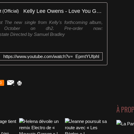
Kelly Lee Owens - Love You Got (Official)
 The new single from Kelly's forthcoming album,
th October on dh2. Pre-order now:
mstate Directed by Samuel Bradley
https://www.youtube.com/watch?v=_EpmtYUfphI
0
À PRO