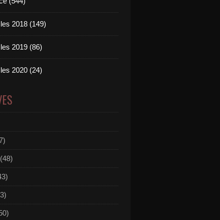
ce (544)
les 2018 (149)
les 2019 (86)
les 2020 (24)
VES
7)
(48)
43)
3)
50)