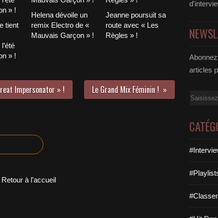
d'intervi
Helena dévoile un
Jeanne poursuit sa
 tient
remix Electro de «
route avec « Les
NEWSL
Mauvais Garçon » !
Règles » !
l’été
n » !
Abonnez-
articles 
reat Impersonator » !
Le Grand Mix Féminin !
Email
CATÉG
#Intervi
#Playlis
Retour à l'accueil
#Classe