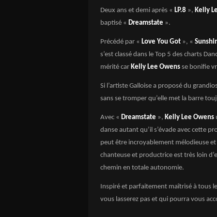
Deux ans et demi après «
LP.8
»,
Kelly 
baptisé «
Dreamstate
».
Précédé par «
Love You Got
», «
Sunshi
s’est classé dans le Top 5 des charts Dan
mérité car
Kelly Lee Owens
se bonifie v
Si l’artiste Galloise a proposé du grand
sans se tromper qu’elle met la barre tou
Avec «
Dreamstate
»,
Kelly Lee Owens
danse autant qu’il s’évade avec cette pr
peut être incroyablement mélodieuse e
chanteuse et productrice est très loin d’
chemin en totale autonomie.
Inspiré et parfaitement maîtrisé à tous l
vous lasserez pas et qui pourra vous acc