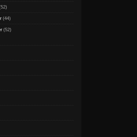
(52)
r
(44)
er
(52)