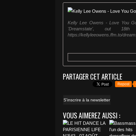
Kelly Lee Owens - Love You Got
'Dreamstate', out 18
https://kellyleeowens.ffm.to/drea
PARTAGER CET ARTICLE
Repost
S'inscrire à la newsletter
VOUS AIMEREZ AUSSI :