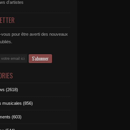
ews d'artistes
ETTER
vous pour être averti des nouveaux
publiés.
ORIES
ews (2618)
ts musicales (856)
ments (603)