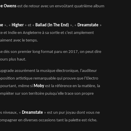
Lee Owens
est de retour avec un envoûtant quatrième album
ne
», «
Higher
» et «
Ballad (In The End)
», «
Dreamstate
»
ce et Indie en Angleterre à sa sortie et c’est amplement
raiment avec le temps.
iose dès son premier long format paru en 2017, on peut dire
jours plus haut.
upgrade assurément la musique électronique, l’auditeur
oposition artistique remarquable qui prouve que l’Electro
t pourtant, même si
Moby
est la référence en la matière, la
empiéter sur son territoire puisqu’elle trace son propre
es niveaux, «
Dreamstate
» est un pur joyau dont vous ne
ompagner en diverses occasions tant la palette est riche.