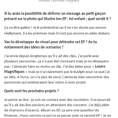
Artwork Domitille Guignery
Si tu avais la possibilité de délivrer un message au petit garçon
présent sur la photo qui illustre ton EP ; toi enfant ; quel serait-il ?
Ça
va être galère ! Je le préviendrai car il ne s’en doute pas encore
réellement, il a les prémices mais il n’est pas encore en plein dedans.
Vas-tu développer du visuel pour défendre cet EP ? As-tu
notamment des idées de scénarios ?
J’ai envie depuis longtemps qu’il y ait des clips, j’ai parlé avec
plusieurs personnes, ça n’a pas été concluant mais je ne désespère
pas. J’aimerais faire au moins un clip. J’ai des idées pour «
Losers
Magnifiques
» mais je n’ai clairement pas le budget pour ce que j’ai
en tête. A force, on n’a plus de recul, j’aimerais bien rencontrer des
personnes qui amèneraient leur vision à mon projet.
Quels sont tes prochains projets ?
Je pense au live ; je suis en contact avec des musiciens. Il se pourrait
qu’il y ait des live sessions en attendant des concerts. J’ai déjà plein
de chansons d’avance, album ou EP, ça sera une question de
finances…Nous verrons ce qui va se passer avec ce second EP ! Je ne