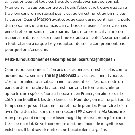
on veut on peut
et tous ces trucs de développement personnel.
Même si je ne suis pas contre tout dans l’absolu, je trouve que ça va
trop loin car si on ne réussit pas, c’est qu’on est nul et qu’on n’a pas
fait assez. Quand
Macron
avait évoqué ceux qui ne sont rien, il a parlé
des personnes que je connais car j’ai bossé à l’usine, j’ai été avec ces
gens-là et je me sens en faire partie. Dans mon esprit, il y a un côté
marginalité dans ce loser magnifique et aussi un côté s’assumer quitte
à tout rater ou à ce que les gens autour de soi ne comprennent pas
pourquoi on s’accroche.
Peux-tu nous donner des exemples de losers magnifiques ?
Connus ou personnels ? J’en ai plus des persos (rires). Le plus connu
au cinéma, ça serait «
The Big Lebowski
», c’est vraiment typique,
c’est un branleur qui fait ça magnifiquement, ce n’est pas juste un
gars qui déprime chez lui, tout est marrant. Le terme magnifique
apporte une espèce d’aura à la loose et en France, on aime cela, le
côté franchouillard, les deuxièmes, les
Poulidor
, on n’aime pas tout le
temps ceux qui sont tout en haut et moi le premier. Pour faire le lien
avec l’une des chansons de mon second EP à savoir «
Ma Gueule
»,
mon plus grand exemple de loser magnifique serait mon père car ce
titre parle de lui. Se voir comme cela est une façon de magnifier son
existence. Il faut savoir mettre une beauté dans la galère.