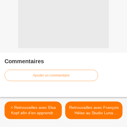
Commentaires
Ajouter un commentaire
< Retrouvailles avec Elsa
Retrouvailles avec François
Kopf afin d’en apprendre
Hélas au Studio Luna
plus sur son nouvel album
Rossa à l’occasion de la
intitulé « Au Jardin De La
sortie de son second EP ! >