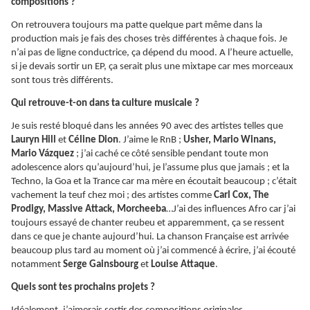
compositions ?
On retrouvera toujours ma patte quelque part même dans la
production mais je fais des choses très différentes à chaque fois. Je
n’ai pas de ligne conductrice, ça dépend du mood. A l’heure actuelle,
si je devais sortir un EP, ça serait plus une mixtape car mes morceaux
sont tous très différents.
Qui retrouve-t-on dans ta culture musicale ?
Je suis resté bloqué dans les années 90 avec des artistes telles que
Lauryn Hill
et
Céline Dion
. J’aime le RnB ;
Usher, Mario Winans,
Mario Vázquez
; j’ai caché ce côté sensible pendant toute mon
adolescence alors qu’aujourd’hui, je l’assume plus que jamais ; et la
Techno, la Goa et la Trance car ma mère en écoutait beaucoup ; c’était
vachement la teuf chez moi ; des artistes comme
Carl Cox, The
Prodigy, Massive Attack, Morcheeba
…J’ai des influences Afro car j’ai
toujours essayé de chanter reubeu et apparemment, ça se ressent
dans ce que je chante aujourd’hui. La chanson Française est arrivée
beaucoup plus tard au moment où j’ai commencé à écrire, j’ai écouté
notamment
Serge Gainsbourg
et
Louise Attaque
.
Quels sont tes prochains projets ?