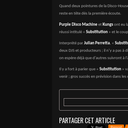
Quand deux pointures de la Disco-House
reste en tête dès la première écoute.
Purple Disco Machine
et
Kungs
ont eu l
réussi intitulé «
Substitution
» et le cou
Interprété par
Julian Perretta
, «
Substit
deux DJS et producteurs ; il n’y a pas à d
on espère déjà que d’autres suivront à l’
Il y a fort à parier que «
Substitution
» v
venir ; gros succès en prévision dans les 
PARTAGER CET ARTICLE
Repost