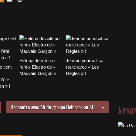
Helena dévoile un
Jeanne poursuit sa
 tient
remix Electro de «
route avec « Les
Mauvais Garçon » !
Règles » !
l’été
n » !
Rencontre avec Ali du groupe Holbrook au Studio Luna Rossa afin d’en apprendre plus sur « Aliens » !
À PRO