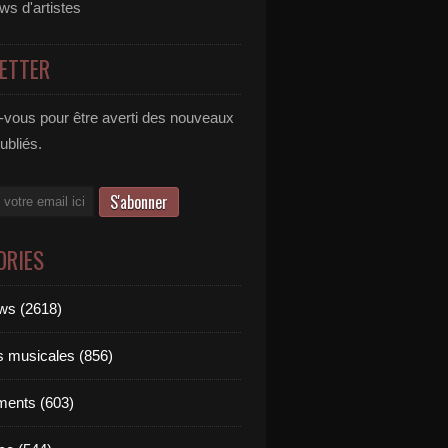
ews d'artistes
ETTER
vous pour être averti des nouveaux
publiés.
ORIES
ews (2618)
ts musicales (856)
ments (603)