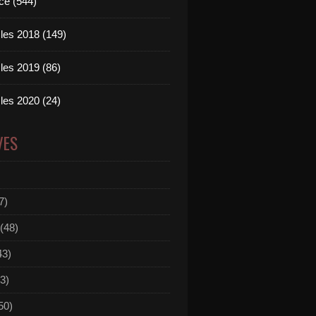
ce (544)
les 2018 (149)
les 2019 (86)
les 2020 (24)
VES
7)
(48)
43)
3)
50)