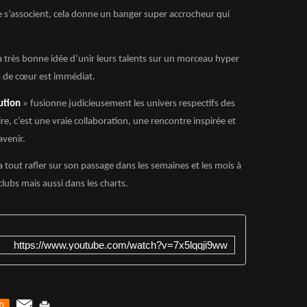
 s’associent, cela donne un banger super accrocheur qui
a très bonne idée d’unir leurs talents sur un morceau hyper
p de cœur est immédiat.
ution
» fusionne judicieusement les univers respectifs des
ire, c’est une vraie collaboration, une rencontre inspirée et
avenir.
a tout rafler sur son passage dans les semaines et les mois à
clubs mais aussi dans les charts.
https://www.youtube.com/watch?v=7x5lqqji9ww
0