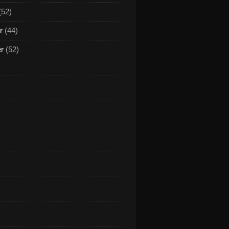
(52)
r
(44)
er
(52)