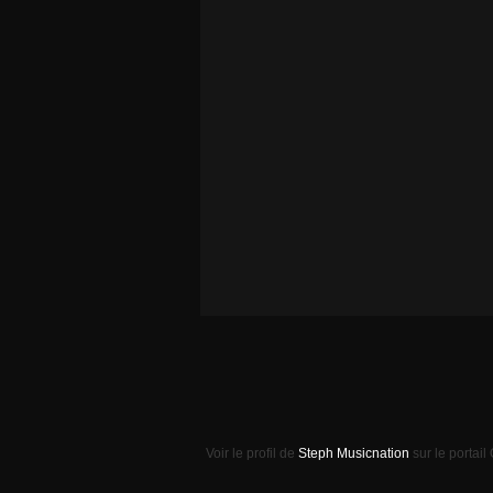
Voir le profil de
Steph Musicnation
sur le portail