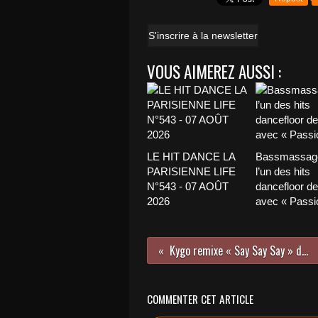
S'inscrire à la newsletter
VOUS AIMEREZ AUSSI :
LE HIT DANCE LA
Bassmassage
PARISIENNE LIFE
l’un des hits
N°543 - 07 AOÛT
dancefloor de 
2026
avec « Passio
Kygo remixe « Say Say Say » de Paul McCartney et Michael Jackson !
COMMENTER CET ARTICLE