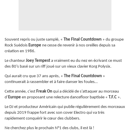
Souvent repris ou juste samplé, «
The Final Countdown
» du groupe
Rock Suédois
Europe
ne cesse de revenir à nos oreilles depuis sa
création en 1986.
Le chanteur
Joey Tempest
a vraiment eu du nez en écrivant ce must
des 80’s basé sur un riff joué sur un vieux clavier Korg Polysix.
Qui aurait cru que 37 ans après, «
The Final Countdown
»
continuerait à rassembler et à faire danser les foules…
Cette année, c’est
Freak On
qui a décidé de s’attaquer au morceau
d’
Europe
en proposant une relecture dancefloor baptisée «
T.F.C
».
Le DJ et producteur Américain qui publie régulièrement des morceaux
depuis 2019 frappe fort avec son cover Electro qui va très
rapidement conquérir le cœur des clubbers.
Ne cherchez plus le prochain N°1 des clubs, il est là !