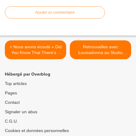
Ajouter un commentaire
< Nous avons écouté « Did
Retrouvailles avec
You Know That There's a
Louisadonna au Studio
Tunnel Under Ocean Blvd »
Luna Rossa afin d’en
de Lana Del Rey !
apprendre plus sur son
actualité et ses projets à
Hébergé par Overblog
venir ! >
Top articles
Pages
Contact
Signaler un abus
C.G.U.
Cookies et données personnelles