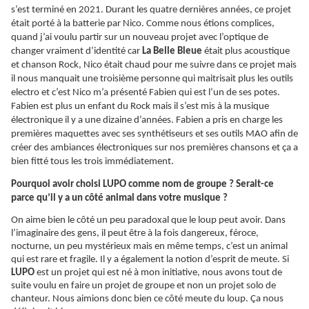
s’est terminé en 2021. Durant les quatre dernières années, ce projet
était porté à la batterie par Nico. Comme nous étions complices,
quand j’ai voulu partir sur un nouveau projet avec l’optique de
changer vraiment d’identité car
La Belle Bleue
était plus acoustique
et chanson Rock, Nico était chaud pour me suivre dans ce projet mais
il nous manquait une troisième personne qui maitrisait plus les outils
electro et c’est Nico m’a présenté Fabien qui est l’un de ses potes.
Fabien est plus un enfant du Rock mais il s’est mis à la musique
électronique il y a une dizaine d’années. Fabien a pris en charge les
premières maquettes avec ses synthétiseurs et ses outils MAO afin de
créer des ambiances électroniques sur nos premières chansons et ça a
bien fitté tous les trois immédiatement.
Pourquoi avoir choisi LUPO comme nom de groupe ? Serait-ce
parce qu’il y a un côté animal dans votre musique ?
On aime bien le côté un peu paradoxal que le loup peut avoir. Dans
l’imaginaire des gens, il peut être à la fois dangereux, féroce,
nocturne, un peu mystérieux mais en même temps, c’est un animal
qui est rare et fragile. Il y a également la notion d’esprit de meute. Si
LUPO
est un projet qui est né à mon initiative, nous avons tout de
suite voulu en faire un projet de groupe et non un projet solo de
chanteur. Nous aimions donc bien ce côté meute du loup.
Ça
nous