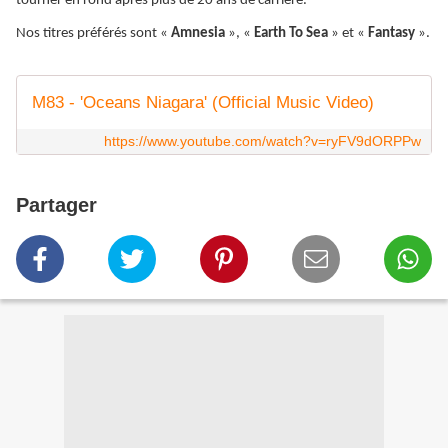
tourner en rond après plus de 20 ans de carrière.
Nos titres préférés sont «
Amnesia
», «
Earth To Sea
» et «
Fantasy
».
M83 - 'Oceans Niagara' (Official Music Video)
https://www.youtube.com/watch?v=ryFV9dORPPw
Partager