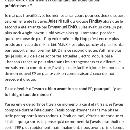
« Les Maux » est-il dans la continuité musicale de son
prédécesseur ?
Je n’ai pas travaillé avec les mêmes arrangeurs pour ces deux disques.
Le premier a été fait avec
Jules Niault
du groupe
Findlay
alors que le
second a été arrangé par
Emmanuel EMO
. Jules avait un côté un peu
plus Rock Anglo-Saxon–Cold Wave alors qu’Emmanuel possède
quelque chose de plus Pop voire même Hip Hop ; c’est encore plus
prodé au niveau du mix. «
Les Maux
» est plus punchy et plus frontal
par rapport à mon premier EP. Dans ce second disque, j’affirme plus
qui je suis. Au-delà des sonorités actuelles Electro-Pop, la base
Chanson Française peut vivre sans les arrangements et d’ailleurs, je
me suis rendu compte que j’avais plus de facilité à jouer les morceaux
de mon nouvel EP en piano-voix en comparaison à ceux de mon
précédent disque.
Tu as dévoilé « Tesoro » bien avant ton second EP, pourquoi l’y as-
tu intégré tout de même ?
J’ai eu envie de sortir ce titre à ce moment-là car il était frais, je l’avais
composé durant l’été quand j’étais complètement dans ma phase
Italie par rapport à mes racines. C’était en moi, c’était authentique et
il fallait que ça sorte. Je pense qu’à ce moment-là j’avais le souhait de
sortir l’EP plus rapidement mais finalement, nous avons pris le temps