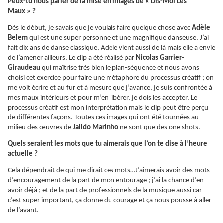
Peux-tu nous parler de la mise en images de « Dis-Moi Les
Maux » ?
Dès le début, je savais que je voulais faire quelque chose avec
Adèle
Belem
qui est une super personne et une magnifique danseuse. J’ai
fait dix ans de danse classique, Adèle vient aussi de là mais elle a envie
de l’amener ailleurs. Le clip a été réalisé par
Nicolas Garrier-
Giraudeau
qui maîtrise très bien le plan-séquence et nous avons
choisi cet exercice pour faire une métaphore du processus créatif ; on
me voit écrire et au fur et à mesure que j’avance, je suis confrontée à
mes maux intérieurs et pour m’en libérer, je dois les accepter. Le
processus créatif est mon interprétation mais le clip peut être perçu
de différentes façons. Toutes ces images qui ont été tournées au
milieu des œuvres de
Jaildo Marinho
ne sont que des one shots.
Quels seraient les mots que tu aimerais que l’on te dise à l’heure
actuelle ?
Cela dépendrait de qui me dirait ces mots…J’aimerais avoir des mots
d’encouragement de la part de mon entourage ; j’ai la chance d’en
avoir déjà ; et de la part de professionnels de la musique aussi car
c’est super important, ça donne du courage et ça nous pousse à aller
de l’avant.