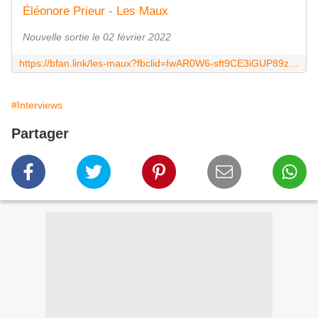
Éléonore Prieur - Les Maux
Nouvelle sortie le 02 février 2022
https://bfan.link/les-maux?fbclid=IwAR0W6-sft9CE3iGUP89z6cnytfaS26Kcz622u07ElZxcWPZ3D9hW-Pagc6U
#Interviews
Partager