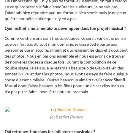
J’ai l’impression qu’il n’y a pas de formule justement, on fait à tâtons.
En ce qui concerne le fait d’envoûter les auditeurs, je ne sais pas,
j’aimerais bien répondre par une formule bien sentie mais je ne peux
qu’être honnête et dire qu’il n’y en a pas.
Quel esthétisme aimerais-tu développer dans ton projet musical ?
Comme les chansons sont très éclectiques, ce serait varié et je pense
que ce n’est pas du tout mon domaine, je laisse cette partie aux
personnes qui m’accompagnent et qui réalisent les clips et s’occupent
des photos. Nous en parlons ensemble et nous essayons de trouver
de nouvelles choses à chaque fois. Durant la composition de ce
double single, je sais que je regardais beaucoup de Giallo Italien des
années 60-70 et dans les photos, nous avons essayé de faire quelque
chose d’assez similaire. J’aurais beaucoup aimé travailler avec
Shanti
Masud
dont j’aime beaucoup les films pour l’un de ces clips mais ça
n’a pas pu se faire…peut-être pour un prochain.
(c) Bastien Reveco
Qui retrouve-t-on dans tes influences musicales ?