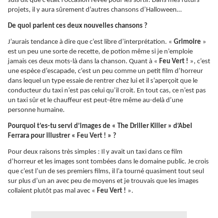
suis dit que c’était l’occasion rêvée pour les sortir. Dans mes futurs
projets, il y aura sûrement d’autres chansons d’Halloween…
De quoi parlent ces deux nouvelles chansons ?
J’aurais tendance à dire que c’est libre d’interprétation. «
Grimoire
»
est un peu une sorte de recette, de potion même si je n’emploie
jamais ces deux mots-là dans la chanson. Quant à «
Feu Vert !
», c’est
une espèce d’escapade, c’est un peu comme un petit film d’horreur
dans lequel un type essaie de rentrer chez lui et il s’aperçoit que le
conducteur du taxi n’est pas celui qu’il croit. En tout cas, ce n’est pas
un taxi sûr et le chauffeur est peut-être même au-delà d’une
personne humaine.
Pourquoi t’es-tu servi d’images de « The Driller Killer » d’Abel
Ferrara pour illustrer « Feu Vert ! » ?
Pour deux raisons très simples : Il y avait un taxi dans ce film
d’horreur et les images sont tombées dans le domaine public. Je crois
que c’est l’un de ses premiers films, il l’a tourné quasiment tout seul
sur plus d’un an avec peu de moyens et je trouvais que les images
collaient plutôt pas mal avec «
Feu Vert !
».