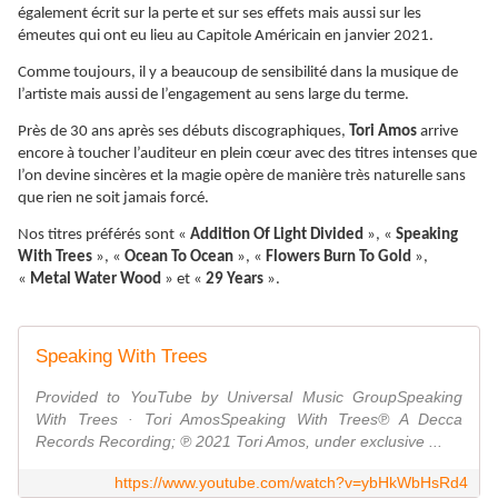
également écrit sur la perte et sur ses effets mais aussi sur les
émeutes qui ont eu lieu au Capitole Américain en janvier 2021.
Comme toujours, il y a beaucoup de sensibilité dans la musique de
l’artiste mais aussi de l’engagement au sens large du terme.
Près de 30 ans après ses débuts discographiques,
Tori Amos
arrive
encore à toucher l’auditeur en plein cœur avec des titres intenses que
l’on devine sincères et la magie opère de manière très naturelle sans
que rien ne soit jamais forcé.
Nos titres préférés sont «
Addition Of Light Divided
», «
Speaking
With Trees
», «
Ocean To Ocean
», «
Flowers Burn To Gold
»,
«
Metal Water Wood
» et «
29 Years
».
Speaking With Trees
Provided to YouTube by Universal Music GroupSpeaking
With Trees · Tori AmosSpeaking With Trees℗ A Decca
Records Recording; ℗ 2021 Tori Amos, under exclusive ...
https://www.youtube.com/watch?v=ybHkWbHsRd4