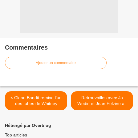
Commentaires
Ajouter un commentaire
< Clean Bandit remixe l’un
Retrouvailles avec Jo
des tubes de Whitney
Wedin et Jean Felzine au
Houston !
Studio Luna Rossa pour la
sortie de leur second album
commun ! >
Hébergé par Overblog
Top articles