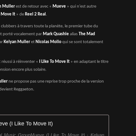
n Muller
est de retour avec «
Mueve
» qui n’est autre
o Move It
» de
Reel 2 Real
.
s clubbers à travers toute la planète, le premier tube du
et porté vocalement par
Mark Quashie
alias
The Mad
ar
Kelyan Muller
et
Nicolas Molio
qui se sont totalement
.
 réussi à réinventer «
I Like To Move It
» en adaptant le titre
nsion encore plus solaire.
uller
ne propose pas une reprise trop proche de la version
 devient Reggaeton.
ve (I Like To Move It)
al Music GroupMueve (I Like To Move It) · Kelyan