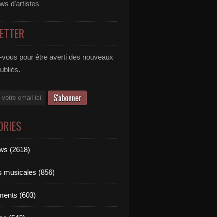
ews d'artistes
ETTER
vous pour être averti des nouveaux
publiés.
ORIES
ews (2618)
ts musicales (856)
ments (603)