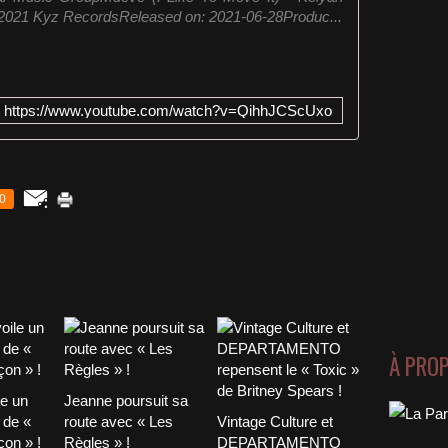
 2021 Kyz RecordsReleased on: 2021-06-28Produc...
https://www.youtube.com/watch?v=QihhJCScUxo
0
À PRO
le un
Jeanne poursuit sa
 de «
route avec « Les
Vintage Culture et
on » !
Règles » !
DEPARTAMENTO