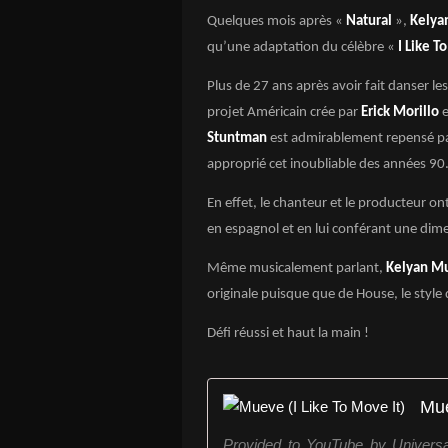
Quelques mois après «
Natural
»,
Kelya
qu’une adaptation du célèbre «
I Like T
Plus de 27 ans après avoir fait danser le
projet Américain crée par
Erick Morillo
Stuntman
est admirablement repensé p
approprié cet inoubliable des années 90
En effet, le chanteur et le producteur ont
en espagnol et en lui conférant une dime
Même musicalement parlant,
Kelyan M
originale puisque que de House, le style
Défi réussi et haut la main !
Mue
Provided to YouTube by Univers