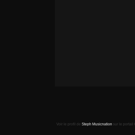
Voir le profil de
Steph Musicnation
sur le portail