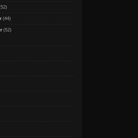
(52)
r
(44)
er
(52)