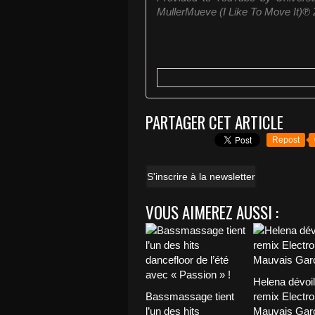
MullerMueve (I Like To Move It)℗
PARTAGER CET ARTICLE
Repost
S'inscrire à la newsletter
VOUS AIMEREZ AUSSI :
Helena dévoi
Bassmassage tient
remix Electro
l’un des hits
Mauvais Garç