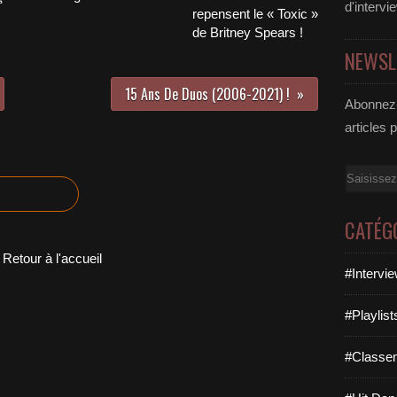
d'intervi
repensent le « Toxic »
de Britney Spears !
NEWSL
15 Ans De Duos (2006-2021) !
Abonnez-
articles 
Email
CATÉG
Retour à l'accueil
#Intervi
#Playlis
#Classe