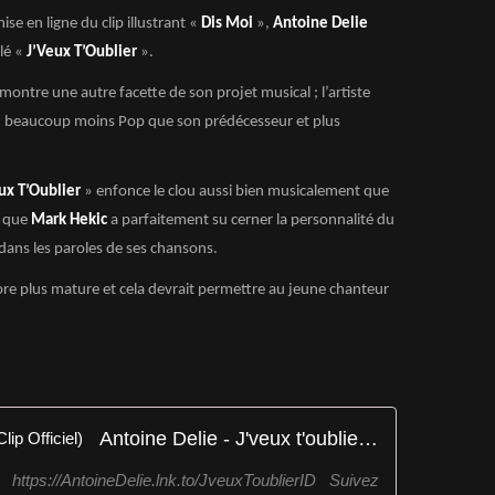
e en ligne du clip illustrant «
Dis Moi
»,
Antoine Delie
ulé «
J’Veux T’Oublier
».
montre une autre facette de son projet musical ; l’artiste
u beaucoup moins Pop que son prédécesseur et plus
ux T’Oublier
» enfonce le clou aussi bien musicalement que
s que
Mark Hekic
a parfaitement su cerner la personnalité du
 dans les paroles de ses chansons.
re plus mature et cela devrait permettre au jeune chanteur
Antoine Delie - J'veux t'oublier (Clip Officiel)
 https://AntoineDelie.lnk.to/JveuxToublierID Suivez