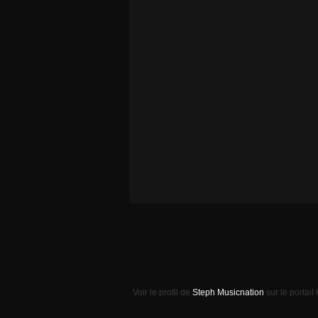
Voir le profil de
Steph Musicnation
sur le portail