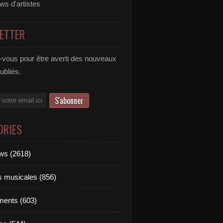
ews d'artistes
ETTER
vous pour être averti des nouveaux
publiés.
ORIES
ews (2618)
ts musicales (856)
ments (603)