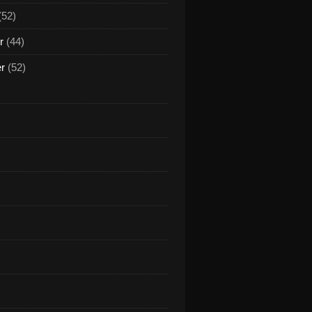
(52)
r
(44)
er
(52)