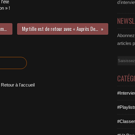
l’été
d'intervi
n » !
NEWSL
Nous avons écouté le premier album solo de Fitz !
Myrtille est de retour avec « Auprès De Mon Arbre » !
Abonnez-
articles 
Email
CATÉG
Retour à l'accueil
#Intervi
#Playlis
#Classe