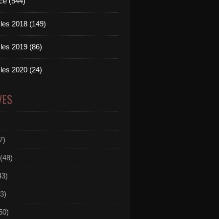
ce (544)
les 2018 (149)
les 2019 (86)
les 2020 (24)
VES
7)
(48)
43)
3)
50)