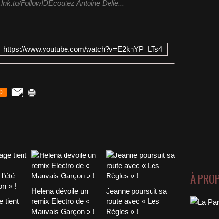
e.lnk.to/FollowIDEcoutez Antoine Delie...
https://www.youtube.com/watch?v=E2khYP_LTs4
0
À PRO
Helena dévoile un
Jeanne poursuit sa
 tient
remix Electro de «
route avec « Les
Mauvais Garçon » !
Règles » !