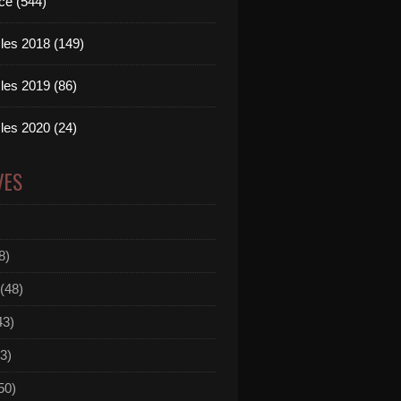
ce (544)
les 2018 (149)
les 2019 (86)
les 2020 (24)
VES
8)
(48)
43)
3)
50)