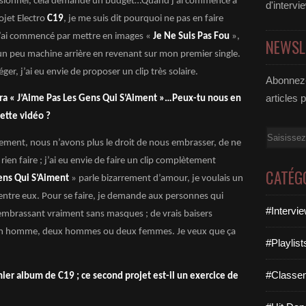
essionnel, cela demande un budget…Quand j’ai commencé à
d'intervi
ojet Electro
C19
, je me suis dit pourquoi ne pas en faire
’ai commencé par mettre en images «
Je Ne Suis Pas Fou
»,
NEWSL
t un peu machine arrière en revenant sur mon premier single.
éger, j’ai eu envie de proposer un clip très solaire.
Abonnez-
articles 
rera « J’Aime Pas Les Gens Qui S’Aiment »…Peux-tu nous en
cette vidéo ?
Email
ement, nous n’avons plus le droit de nous embrasser, de ne
en faire ; j’ai eu envie de faire un clip complètement
CATÉG
ens Qui S’Aiment
» parle bizarrement d’amour, je voulais un
s entre eux. Pour se faire, je demande aux personnes qui
#Intervi
s’embrassant vraiment sans masques ; de vrais baisers
un homme, deux hommes ou deux femmes. Je veux que ça
#Playlis
#Classe
mier album de C19 ; ce second projet est-il un exercice de