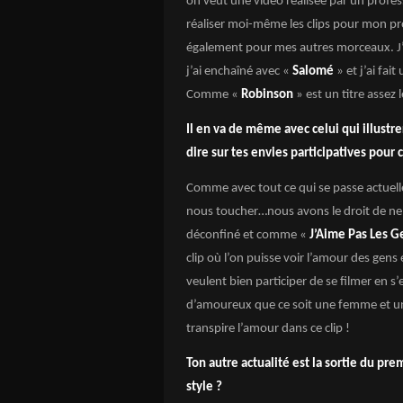
on veut une vidéo réalisée par un prof
réaliser moi-même les clips pour mon pr
également pour mes autres morceaux. J
j’ai enchaîné avec «
Salomé
» et j’ai fai
Comme «
Robinson
» est un titre assez l
Il en va de même avec celui qui illust
dire sur tes envies participatives pour 
Comme avec tout ce qui se passe actuell
nous toucher…nous avons le droit de ne ri
déconfiné et comme «
J’Aime Pas Les G
clip où l’on puisse voir l’amour des gen
veulent bien participer de se filmer en 
d’amoureux que ce soit une femme et 
transpire l’amour dans ce clip !
Ton autre actualité est la sortie du pre
style ?