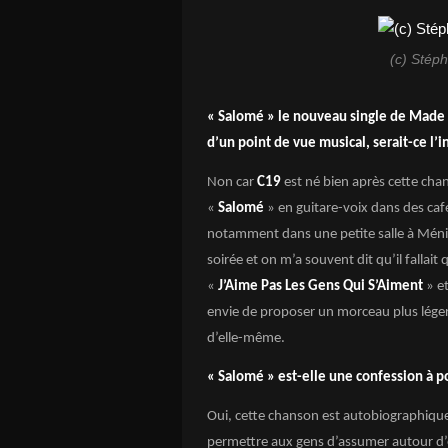
(c) Stép
« Salomé » le nouveau single de Made 
d’un point de vue musical, serait-ce l’i
Non car
C19
est né bien après cette chan
«
Salomé
» en guitare-voix dans des ca
notamment dans une petite salle à Ménil
soirée et on m’a souvent dit qu’il fallait
«
J’Aime Pas Les Gens Qui S’Aiment
» e
envie de proposer un morceau plus léger
d’elle-même.
« Salomé » est-elle une confession à po
Oui, cette chanson est autobiographique 
permettre aux gens d’assumer autour d’