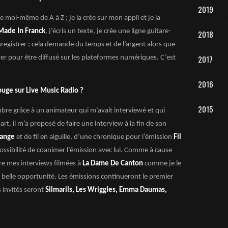
2019
ue moi-même de A à Z ; je la crée sur mon appli et je la
Made In Franck
, j’écris un texte, je crée une ligne guitare-
2018
nregistrer ; cela demande du temps et de l’argent alors que
2017
yer pour être diffusé sur les plateformes numériques. C’est
2016
ouge sur Live Music Radio ?
2015
embre grâce à un animateur qui m’avait interviewé et qui
rt, il m’a proposé de faire une interview à la fin de son
range
et de fil en aiguille, d’une chronique pour l’émission
Fil
possibilité de coanimer l’émission avec lui. Comme à cause
re mes interviews filmées à
La Dame De Canton
comme je le
une belle opportunité. Les émissions continueront le premier
 invités seront
Silmarils, Les Wriggles, Emma Daumas,