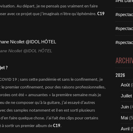
#Hit Dan
visation. Au départ, je ne pensais pas vraiment en faire
ser avec ce projet que j’imaginais n’être qu’éphémère.
C19
#spectac
#spectac
#spectac
hane Nicollet @IDOL HÔTEL
ARCHI
et ?
2026
u COVID 19 ; sans cette pandémie et sans le confinement, je
Août
(
nt le premier confinement, pour des raisons professionnelles,
 forcées ont été « amusantes » la première semaine mais je
Juillet
ieu de ne composer qu’à la guitare, j’ai essayé d’autres
Juin
(
avec des samples notamment et il en est sorti plusieurs
Mai
(5
d’en faire quelque chose. J’ai fait des clips pour certains
é à sortir un premier album de
C19
.
Avril
(