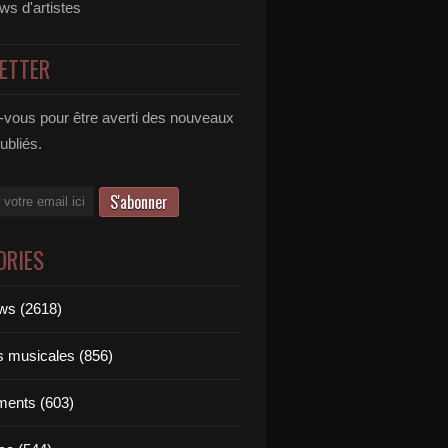
ews d'artistes
ETTER
vous pour être averti des nouveaux
publiés.
ORIES
ews (2618)
ts musicales (856)
ments (603)