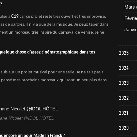
 ?
Mars
ulier à
C19
car ce projet reste très ouvert et très improvisé.
Févrie
pas de paroles, il n’y a que de la musique. Je peux taper dans
Janvi
ment un morceau très inspiré du Carnaval de Venise. Je ne
2025
ait quelque chose d’assez cinématographique dans tes
2024
suis sur un projet musical pour une série. Je ne sais pas si
nt pensé mes prochains morceaux qui sont un peu plus dans
2023
2022
2021
hane Nicollet @IDOL HÔTEL
2020
as encore un pour Made In Franck ?