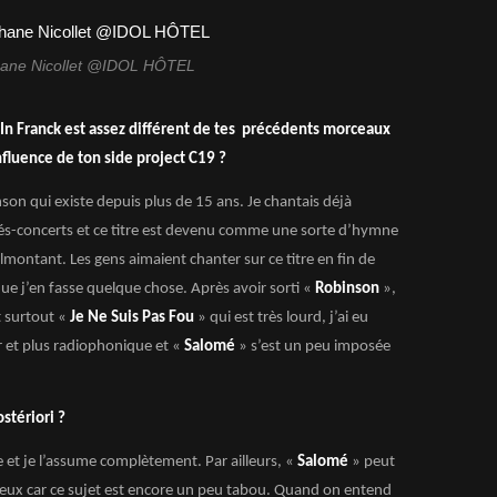
hane Nicollet @IDOL HÔTEL
In Franck est assez différent de tes précédents morceaux
nfluence de ton side project C19 ?
son qui existe depuis plus de 15 ans. Je chantais déjà
fés-concerts et ce titre est devenu comme une sorte d’hymne
montant. Les gens aimaient chanter sur ce titre en fin de
 que j’en fasse quelque chose. Après avoir sorti «
Robinson
»,
t surtout «
Je Ne Suis Pas Fou
» qui est très lourd, j’ai eu
 et plus radiophonique et «
Salomé
» s’est un peu imposée
stériori ?
et je l’assume complètement. Par ailleurs, «
Salomé
» peut
eux car ce sujet est encore un peu tabou. Quand on entend