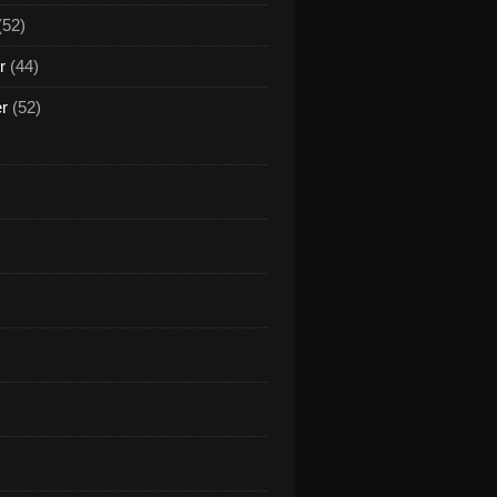
(52)
r
(44)
er
(52)