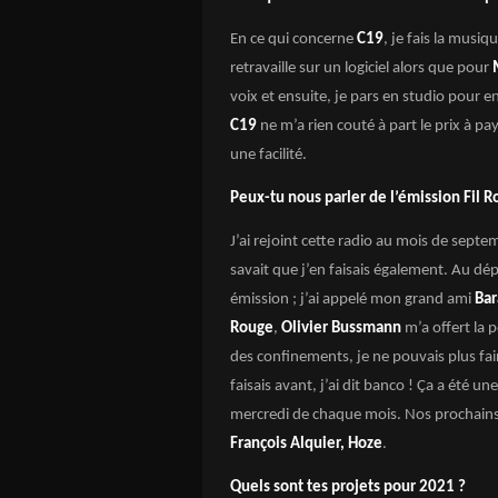
En ce qui concerne
C19
, je fais la musiq
retravaille sur un logiciel alors que pour
voix et ensuite, je pars en studio pour e
C19
ne m’a rien couté à part le prix à pa
une facilité.
Peux-tu nous parler de l’émission Fil R
J’ai rejoint cette radio au mois de sept
savait que j’en faisais également. Au dépa
émission ; j’ai appelé mon grand ami
Ba
Rouge
,
Olivier Bussmann
m’a offert la 
des confinements, je ne pouvais plus fai
faisais avant, j’ai dit banco ! Ça a été 
mercredi de chaque mois. Nos prochains
François Alquier, Hoze
.
Quels sont tes projets pour 2021 ?