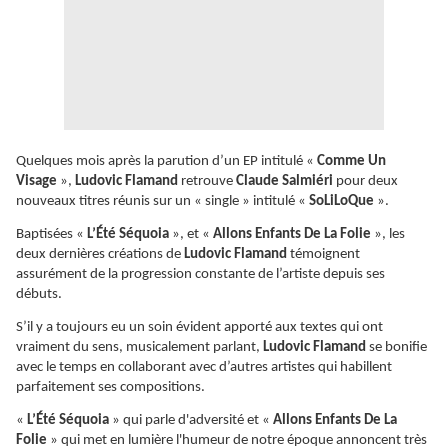
Quelques mois après la parution d’un EP intitulé «
Comme Un
Visage
»,
Ludovic Flamand
retrouve
Claude Salmiéri
pour deux
nouveaux titres réunis sur un « single » intitulé «
SoLiLoQue
».
Baptisées «
L’Été Séquoia
», et «
Allons Enfants De La Folie
», les
deux dernières créations de
Ludovic Flamand
témoignent
assurément de la progression constante de l’artiste depuis ses
débuts.
S’il y a toujours eu un soin évident apporté aux textes qui ont
vraiment du sens, musicalement parlant,
Ludovic Flamand
se bonifie
avec le temps en collaborant avec d’autres artistes qui habillent
parfaitement ses compositions.
«
L’Été Séquoia
» qui parle d'adversité et «
Allons Enfants De La
Folie
» qui met en lumière l'humeur de notre époque annoncent très