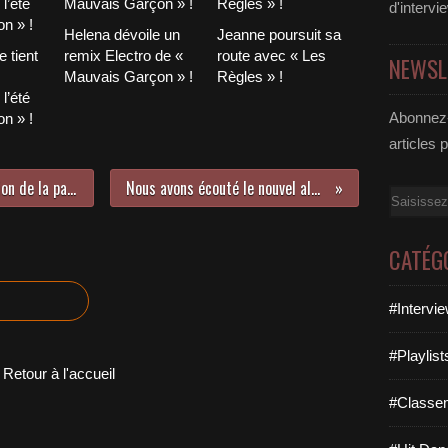
d'intervi
Helena dévoile un
Jeanne poursuit sa
 tient
remix Electro de «
route avec « Les
NEWSL
Mauvais Garçon » !
Règles » !
l’été
Abonnez-
n » !
articles 
Retrouvailles avec Nalya à l’occasion de la parution de son nouvel album !
Nous avons écouté le nouvel album de Sarah Lenka !
Email
CATÉG
#Intervi
#Playlis
Retour à l'accueil
#Classe