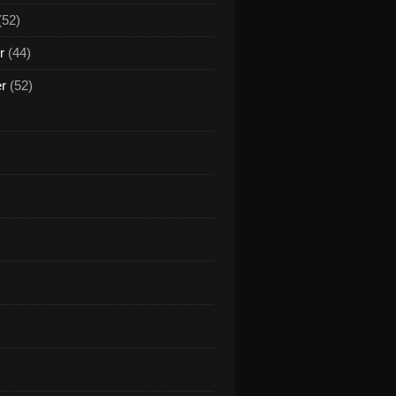
(52)
r
(44)
er
(52)