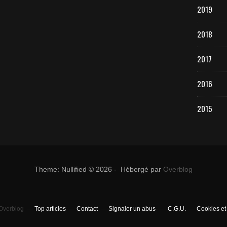
2019
2018
2017
2016
2015
Theme: Nullified © 2026 - Hébergé par
Overblog
 Overblog
Top articles
Contact
Signaler un abus
C.G.U.
Cookies et