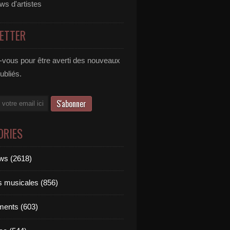
ews d'artistes
ETTER
vous pour être averti des nouveaux
publiés.
ORIES
ews (2618)
ts musicales (856)
ments (603)