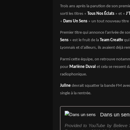
Trois ans après la parution de son premi
sorti les titres «
Tous Nos Éclats
» et «
J’
«
Dans Un Sens
» un tout nouveau titre P
Premier titre qui annonce l’arrivée de s
Sens
» est le fruit de la
Team Creativ
qui
Lyonnais et d’ailleurs, ils avaient déjà r
Parmi cette équipe, on retrouve notam
pour
Marlène Duval
et cela se ressent 
radiophonique.
Juline
devrait squatter la bande FM ave
single à la rentrée.
Dans un sen
Provided to YouTube by Believ