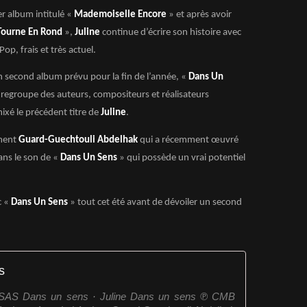
er album intitulé «
Mademoiselle Encore
» et après avoir
Tourne En Rond
»,
Juline
continue d’écrire son histoire avec
op, frais et très actuel.
on second album prévu pour la fin de l’année, «
Dans Un
 regroupe des auteurs, compositeurs et réalisateurs
emixé le précédent titre de
Juline
.
ment
Guard-Guechtouli Abdelhak
qui a récemment œuvré
dans le son de «
Dans Un Sens
» qui possède un vrai potentiel
c «
Dans Un Sens
» tout cet été avant de dévoiler un second
s
e SAS Dans un sens · Juline Dans un sens ℗ CMB