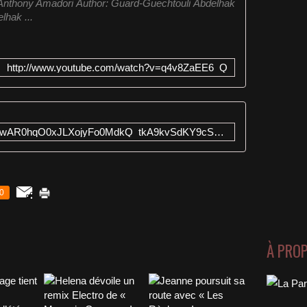
Anthony Amadori Author: Guard-Guechtouli Abdelhak
hak ...
http://www.youtube.com/watch?v=q4v8ZaEE6_Q
https://fanlink.to/JULINE?fbclid=IwAR0hqO0xJLXojyFo0MdkQ_tkA9kvSdKY9cSs07WzMC6uBVZwI9exnsWRdw4
0
À PRO