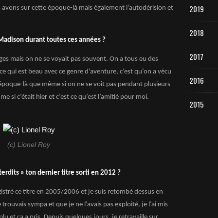
2019
s avons sur cette époque-là mais également l’autodérision et
2018
 Madison durant toutes ces années ?
2017
ges mais on ne se voyait pas souvent. On a tous eu des
ce qui est beau avec ce genre d’aventure, c’est qu’on a vécu
2016
 époque-là que même si on ne se voit pas pendant plusieurs
 si c’était hier et c’est ce qu’est l’amitié pour moi.
2015
(c) Lionel Roy
erdits » ton dernier titre sorti en 2012 ?
gistré ce titre en 2005/2006 et je suis retombé dessus en
trouvais sympa et que je ne l’avais pas exploité, je l’ai mis
u et ça a pris. Depuis quelques jours, je retravaille sur