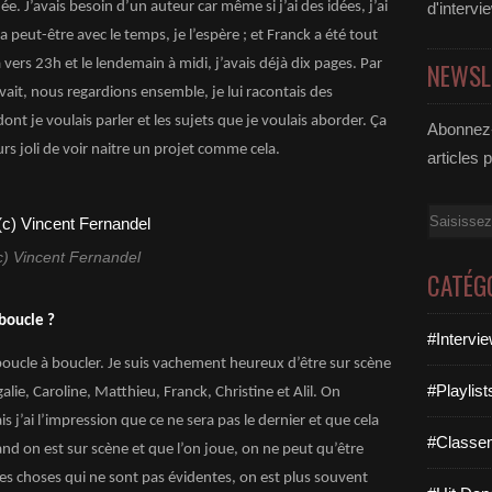
dée. J’avais besoin d’un auteur car même si j’ai des idées, j’ai
d'intervi
a peut-être avec le temps, je l’espère ; et Franck a été tout
vers 23h et le lendemain à midi, j’avais déjà dix pages. Par
NEWSL
rivait, nous regardions ensemble, je lui racontais des
dont je voulais parler et les sujets que je voulais aborder. Ça
Abonnez-
rs joli de voir naitre un projet comme cela.
articles 
Email
c) Vincent Fernandel
CATÉG
 boucle ?
#Intervi
e boucle à boucler. Je suis vachement heureux d’être sur scène
#Playlis
lie, Caroline, Matthieu, Franck, Christine et Alil. On
s j’ai l’impression que ce ne sera pas le dernier et que cela
#Classe
nd on est sur scène et que l’on joue, on ne peut qu’être
es choses qui ne sont pas évidentes, on est plus souvent