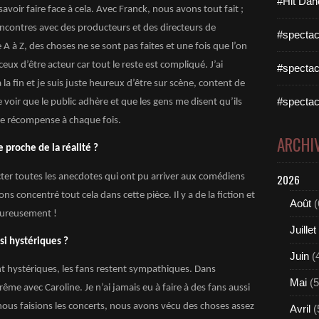
#Hit Dan
avoir faire face à cela. Avec Franck, nous avons tout fait ;
encontres avec des producteurs et des directeurs de
#spectac
A à Z, des choses ne se sont pas faites et une fois que l’on
ceux d’être acteur car tout le reste est compliqué. J’ai
#spectac
la fin et je suis juste heureux d’être sur scène, content de
#spectac
e voir que le public adhère et que les gens me disent qu’ils
lle récompense à chaque fois.
ARCHI
 proche de la réalité ?
ecter toutes les anecdotes qui ont pu arriver aux comédiens
2026
s concentré tout cela dans cette pièce. Il y a de la fiction et
Août
(
heureusement !
Juillet
ssi hystériques ?
Juin
(
hystériques, les fans restent sympathiques. Dans
Mai
(5
trême avec Caroline. Je n’ai jamais eu à faire à des fans aussi
nous faisions les concerts, nous avons vécu des choses assez
Avril
(