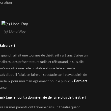
cnation
(c) Lionel Roy
aisers » ?
 quand j’ai fait une tournée de théâtre il y a 3 ans. J’ai eu un
nalistes, des présentateurs radio et télé quand je suis allé
 m’a montré une telle nostalgie et une telle envie de
 dit qu’il fallait en faire un spectacle car il y avait plein de
veilleux pour moi mais également pour le public. «
Derniers
ence.
nck Janvier qui t’a donné envie de faire plus de théâtre ?
âtre car mes parents ont travaillé dans un théâtre quand