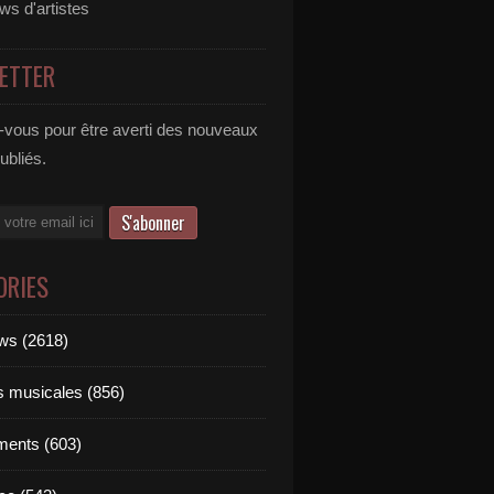
ews d'artistes
ETTER
vous pour être averti des nouveaux
publiés.
ORIES
ews (2618)
ts musicales (856)
ments (603)