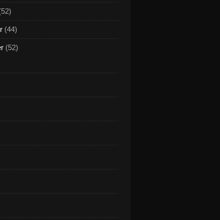
(52)
r
(44)
er
(52)