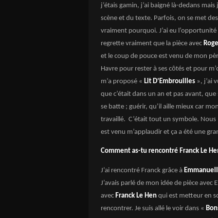
j’étais gamin, j’ai baigné là-dedans mais 
scène et du texte. Parfois, on se met des
vraiment pourquoi. J’ai eu l’opportunité d
regrette vraiment que la pièce avec
Roge
et le coup de pouce est venu de mon pèr
Havre pour rester à ses côtés et pour m’
m’a proposé «
Lit D’Embrouilles
», j’ai 
que c’était dans un an et pas avant, que s’
se batte ; guérir, qu’il aille mieux car mo
travaillé. C’était tout un symbole. Nou
est venu m’applaudir et ça a été une gr
Comment as-tu rencontré Franck Le Hen 
J’ai rencontré Franck grâce à
Emmanuell
J’avais parlé de mon idée de pièce avec 
avec
Franck Le Hen
qui est metteur en sc
rencontrer. Je suis allé le voir dans «
Bons