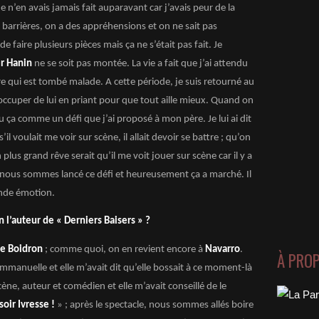
je n’en avais jamais fait auparavant car j’avais peur de la
 barrières, on a des appréhensions et on ne sait pas
e faire plusieurs pièces mais ça ne s’était pas fait. Je
r Hanin
ne se soit pas montée. La vie a fait que j’ai attendu
e qui est tombé malade. A cette période, je suis retourné au
occuper de lui en priant pour que tout aille mieux. Quand on
vu ça comme un défi que j’ai proposé à mon père. Je lui ai dit
il voulait me voir sur scène, il allait devoir se battre ; qu’on
n plus grand rêve serait qu’il me voit jouer sur scène car il y a
s nous sommes lancé ce défi et heureusement ça a marché. Il
ande émotion.
l’auteur de « Derniers Baisers » ?
e Boidron
; comme quoi, on en revient encore à
Navarro
.
À PRO
Emmanuelle et elle m’avait dit qu’elle bossait à ce moment-là
ène, auteur et comédien et elle m’avait conseillé de le
oir Ivresse !
» ; après le spectacle, nous sommes allés boire