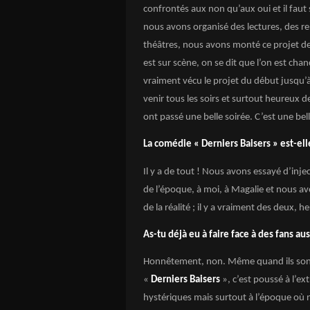
confrontés aux non qu’aux oui et il faut s
nous avons organisé des lectures, des r
théâtres, nous avons monté ce projet de 
est sur scène, on se dit que l’on est chan
vraiment vécu le projet du début jusqu’à 
venir tous les soirs et surtout heureux d
ont passé une belle soirée. C’est une be
La comédie « Derniers Baisers » est-elle
Il y a de tout ! Nous avons essayé d’inj
de l’époque, à moi, à Magalie et nous avon
de la réalité ; il y a vraiment des deux, 
As-tu déjà eu à faire face à des fans au
Honnêtement, non. Même quand ils sont 
«
Derniers Baisers
», c’est poussé à l’ex
hystériques mais surtout à l’époque où 