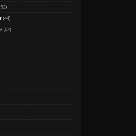
(52)
r
(44)
er
(52)