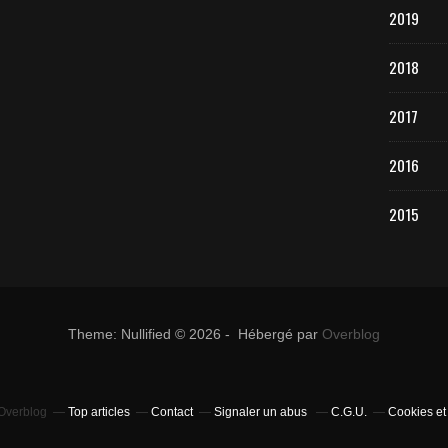
2019
2018
2017
2016
2015
Theme: Nullified © 2026 - Hébergé par
Overblog
 Overblog
Top articles
Contact
Signaler un abus
C.G.U.
Cookies et