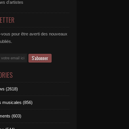
ews d'artistes
ETTER
vous pour être averti des nouveaux
publiés.
ORIES
ews (2618)
ts musicales (856)
ments (603)