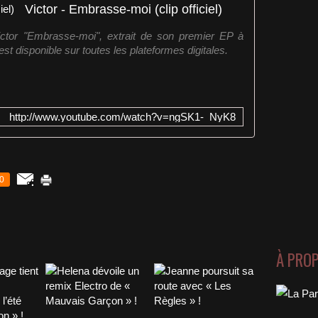
Victor - Embrasse-moi (clip officiel)
ctor "Embrasse-moi", extrait de son premier EP à
est disponible sur toutes les plateformes digitales.
http://www.youtube.com/watch?v=ngSK1-_NyK8
0
À PRO