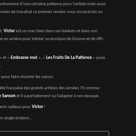
fectivement d’une certaine patience pour l’artiste mais aussi
’années de travail et ce premier rendez-vous musical est un
nt,
Victor
est un mec bien dans ses baskets et dans son
 en arrière pour teinter sa musique de Groove et de riffs
» et «
Embrasse-moi
», «
Les Fruits De La Patience
» pose
.
s pour faire chavirer les cœurs.
riété française des grands artistes des années 70 comme
e Sanson
et il a parfaitement su l’adapter à son époque.
enir radieux pour
Victor
!
un single évident…