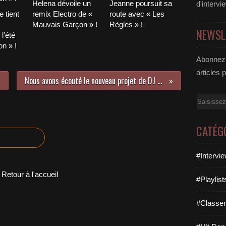
Helena dévoile un
Jeanne poursuit sa
d'intervi
 tient
remix Electro de «
route avec « Les
Mauvais Garçon » !
Règles » !
NEWSL
l’été
n » !
Abonnez-
articles 
Nous avons écouté le nouveau projet de DJ Click !
Email
CATÉG
#Intervi
Retour à l'accueil
#Playlis
#Classe