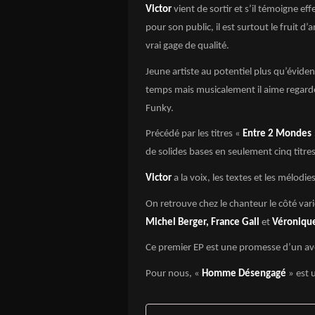
Victor
vient de sortir et s’il témoigne ef
pour son public, il est surtout le fruit d
vrai gage de qualité.
Jeune artiste au potentiel plus qu’évide
temps mais musicalement il aime regarder
Funky.
Précédé par les titres «
Entre 2 Mondes
de solides bases en seulement cinq titres
Victor
a la voix, les textes et les mélodie
On retrouve chez le chanteur le côté va
Michel Berger, France Gall
et
Véroniqu
Ce premier EP est une promesse d’un av
Pour nous, «
Homme Désengagé
» est 