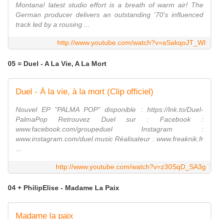
Montana! latest studio effort is a breath of warm air! The
German producer delivers an outstanding '70's influenced
track led by a rousing ...
http://www.youtube.com/watch?v=aSakqoJT_WI
05 = Duel - A La Vie, A La Mort
Duel - À la vie, à la mort (Clip officiel)
Nouvel EP "PALMA POP" disponible : https://lnk.to/Duel-
PalmaPop Retrouvez Duel sur : Facebook :
www.facebook.com/groupeduel Instagram :
www.instagram.com/duel.music Réalisateur : www.freaknik.fr
...
http://www.youtube.com/watch?v=z30SqD_SA3g
04 + PhilipElise - Madame La Paix
Madame la paix