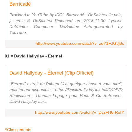
Barricadé
Provided to YouTube by IDOL Barricadé · DeSaintex Je vois,
je crois ℗ DeSaintex Released on: 2018-11-30 Lyricist:
DeSaintex Composer: DeSaintex Auto-generated by
YouTube.
http://www.youtube.com/watch?v=zeY1FJG3j8c
01 = David Hallyday - Éternel
David Hallyday - Éternel (Clip Officiel)
"Éternel" extrait de l'album "J'ai quelque chose à vous dire",
maintenant disponible : https://DavidHallyday.lnk.to/JQCAVD
Réalisation : Thomas Lepage pour Paps & Co Retrouvez
David Hallyday sur...
http://www.youtube.com/watch?v=DvzFH6rRefY
#Classements