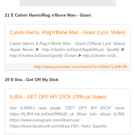
21 E Calvin Harris/Rag n'Bone Man - Giant
Calvin Harris, Rag'n'Bone Man - Giant (Lyric Video)
Calvin Harris & Rag'n'Bone Man - Giant (Official Lyric Video)
Apple Music ▶️ http://clvnhrr.is/Giant/AppleMusic Spotify ▶️
http://clvnhrr.is/Giant/Spotify iTunes ▶️ http://clvnhrr.is/Gi...
http://www.youtube.com/watch?v=U9Im71aNhYA
20 E Ilira - Get Off My Dick
ILIRA - GET OFF MY D!CK (Official Video)
Get ILIIRA's new single "GET OFF MY D!CK" here:
https://ILIRA.lnk.to/GetOffMyD_ck More info about ILIRA:
https://www.instagram.com/iliramusic
https://www.facebook.com/iliraa Film: Heks Sascha ...