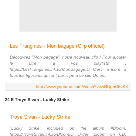
Les Frangines - Mon bagage (Clip officiel)
Découvrez "Mon bagage", notre nouveau clip ! Pour ajouter
le titre à vos playlists :
https://LesFrangines.lnk.to/MonBagageID Merci encore à
tous les figurants qui ont participé à ce clip On es...
http://www.youtube.com/watch?v=ziRUpnC6vK8
24 E Troye Sivan - Lucky Strike
Troye Sivan - Lucky Strike
"Lucky Strike" included on the album #Bloom:
https://TroyeSivan.lnk.to/BloomID Order 'Bloom' on CD,