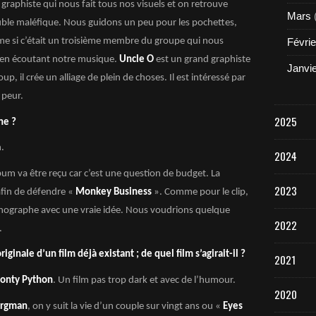
graphiste qui nous fait tous nos visuels et on retrouve
Mars
ouble maléfique. Nous guidons un peu pour les pochettes,
me si c’était un troisième membre du groupe qui nous
Févrie
rs en écoutant notre musique.
Uncle O
est un grand graphiste
Janvi
, il crée un alliage de plein de choses. Il est intéressé par
 peur.
2025
ne ?
.
2024
m va être reçu car c’est une question de budget. La
2023
afin de défendre «
Monkey Business
». Comme pour le clip,
scénographe avec une vraie idée. Nous voudrions quelque
2022
.
ginale d’un film déjà existant ; de quel film s’agirait-il ?
2021
onty Python
. Un film pas trop dark et avec de l’humour.
2020
rgman
, on y suit la vie d’un couple sur vingt ans ou «
Eyes