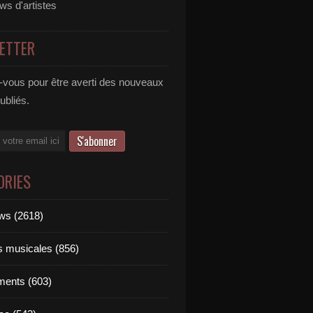
ews d'artistes
ETTER
vous pour être averti des nouveaux
publiés.
ORIES
ews (2618)
ts musicales (856)
ments (603)