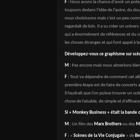
F
: Nous avons la chance d’avoir un pote 
toujours dedans l’idée de l’autre, du d
nous choisissons mais c’est un peu com
regardait de loin. Il a su créer un unive
qui a énormément de références et du coup
les choses étranges et qui font appel à la
Développez-vous ce graphisme sur scè
M
: Pas encore mais nous aimerions bien
F
: Tout va dépendre de comment cet albu
première étape est de faire de concerts 
il faudrait que l’on puisse trouver un 
chose de faisable, de simple et d’efficace
Si « Monkey Business » était la bande ori
M
: Un film des
Marx Brothers
ou des
M
F
: «
Scènes de la Vie Conjugale
» de
Be