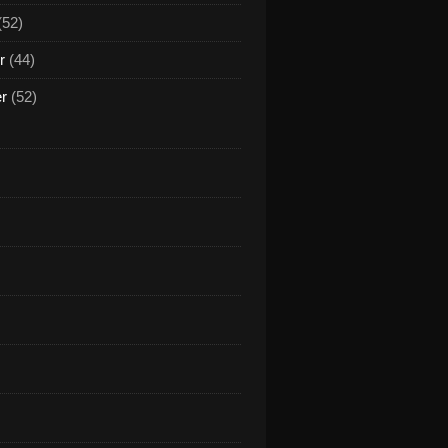
(52)
r
(44)
er
(52)