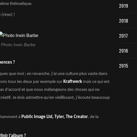
même thématique.
2019
(rires) !
2018
2017
Photo Irwin Barbe
2016
uences ?
2015
es que moi ; en revanche, j’ai une culture plus vaste dans
uvons tous les deux par exemple sur
Kraftwerk
mais ce qui est
as d’accord et que nous mélangeons des choses qui ne
créatif. Je dois admettre qu’en vieillissant, j’écoute beaucoup
 notamment à
Public Image Ltd, Tyler, The Creator
, de la
inir l’album ?