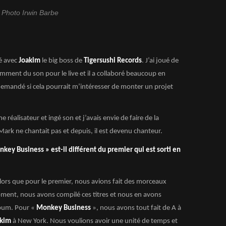
Photo Irwin Barbe
lé avec
Joakim
le big boss de
Tigersushi Records
. J’ai joué de
tamment du son pour le live et il a collaboré beaucoup en
demandé si cela pourrait m’intéresser de monter un projet
réalisateur et ingé son et j’avais envie de faire de la
ark ne chantait pas et depuis, il est devenu chanteur.
ey Business » est-il différent du premier qui est sorti en
ors que pour le premier, nous avions fait des morceaux
oment, nous avons compilé ces titres et nous en avons
lbum. Pour «
Monkey Business
», nous avons tout fait de A à
akim
à New York. Nous voulions avoir une unité de temps et