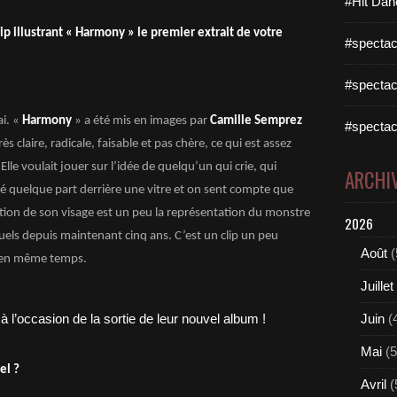
#Hit Dan
p illustrant « Harmony » le premier extrait de votre
#spectac
#spectac
ai. «
Harmony
» a été mis en images par
Camille Semprez
#spectac
ès claire, radicale, faisable et pas chère, ce qui est assez
lle voulait jouer sur l’idée de quelqu’un qui crie, qui
ARCHI
qué quelque part derrière une vitre et on sent compte que
ion de son visage est un peu la représentation du monstre
2026
isuels depuis maintenant cinq ans. C’est un clip un peu
Août
(
e en même temps.
Juillet
Juin
(
Mai
(5
el ?
Avril
(