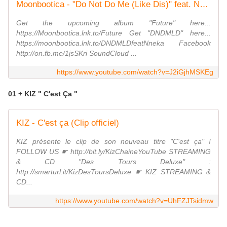
Moonbootica - "Do Not Do Me (Like Dis)" feat. Nneka
Get the upcoming album "Future" here...
https://Moonbootica.lnk.to/Future Get "DNDMLD" here...
https://moonbootica.lnk.to/DNDMLDfeatNneka Facebook
http://on.fb.me/1jsSKri SoundCloud ...
https://www.youtube.com/watch?v=J2iGjhMSKEg
01 + KIZ " C'est Ça "
KIZ - C'est ça (Clip officiel)
KIZ présente le clip de son nouveau titre "C'est ça" !
FOLLOW US ☛ http://bit.ly/KizChaineYouTube STREAMING
& CD "Des Tours Deluxe" :
http://smarturl.it/KizDesToursDeluxe ☛ KIZ STREAMING &
CD...
https://www.youtube.com/watch?v=UhFZJTsidmw