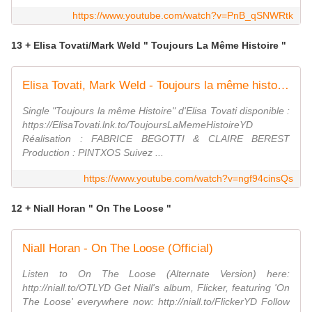
https://www.youtube.com/watch?v=PnB_qSNWRtk
13 + Elisa Tovati/Mark Weld " Toujours La Même Histoire "
Elisa Tovati, Mark Weld - Toujours la même histoire
Single "Toujours la même Histoire" d'Elisa Tovati disponible :
https://ElisaTovati.lnk.to/ToujoursLaMemeHistoireYD
Réalisation : FABRICE BEGOTTI & CLAIRE BEREST
Production : PINTXOS Suivez ...
https://www.youtube.com/watch?v=ngf94cinsQs
12 + Niall Horan " On The Loose "
Niall Horan - On The Loose (Official)
Listen to On The Loose (Alternate Version) here:
http://niall.to/OTLYD Get Niall's album, Flicker, featuring 'On
The Loose' everywhere now: http://niall.to/FlickerYD Follow