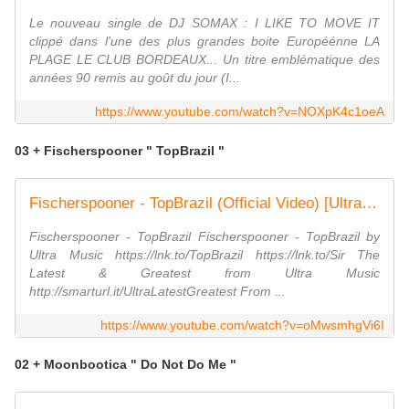
Le nouveau single de DJ SOMAX : I LIKE TO MOVE IT
clippé dans l'une des plus grandes boite Européénne LA
PLAGE LE CLUB BORDEAUX... Un titre emblématique des
années 90 remis au goût du jour (I...
https://www.youtube.com/watch?v=NOXpK4c1oeA
03 + Fischerspooner " TopBrazil "
Fischerspooner - TopBrazil (Official Video) [Ultra Music]
Fischerspooner - TopBrazil Fischerspooner - TopBrazil by
Ultra Music https://lnk.to/TopBrazil https://lnk.to/Sir The
Latest & Greatest from Ultra Music
http://smarturl.it/UltraLatestGreatest From ...
https://www.youtube.com/watch?v=oMwsmhgVi6I
02 + Moonbootica " Do Not Do Me "