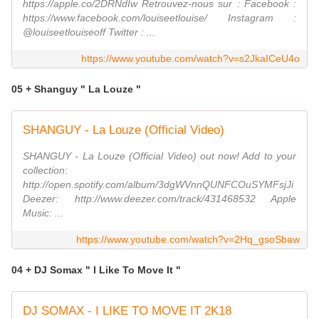
https://apple.co/2DRNdIw Retrouvez-nous sur : Facebook :
https://www.facebook.com/louiseetlouise/ Instagram :
@louiseetlouiseoff Twitter : ...
https://www.youtube.com/watch?v=s2JkaICeU4o
05 + Shanguy " La Louze "
SHANGUY - La Louze (Official Video)
SHANGUY - La Louze (Official Video) out now! Add to your
collection:
http://open.spotify.com/album/3dgWVnnQUNFCOuSYMFsjJi
Deezer: http://www.deezer.com/track/431468532 Apple
Music: ...
https://www.youtube.com/watch?v=2Hq_gsoSbaw
04 + DJ Somax " I Like To Move It "
DJ SOMAX - I LIKE TO MOVE IT 2K18