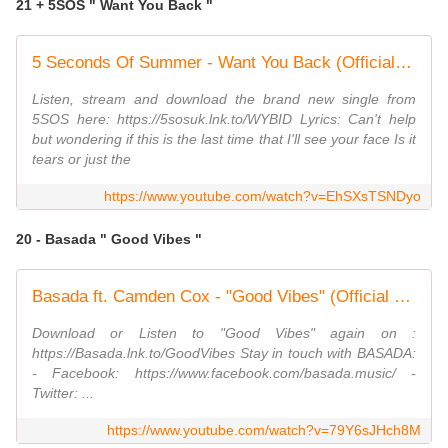
21 + 5SOS " Want You Back "
5 Seconds Of Summer - Want You Back (Official Video)
Listen, stream and download the brand new single from
5SOS here: https://5sosuk.lnk.to/WYBID Lyrics: Can't help
but wondering if this is the last time that I'll see your face Is it
tears or just the
https://www.youtube.com/watch?v=EhSXsTSNDyo
20 - Basada " Good Vibes "
Basada ft. Camden Cox - "Good Vibes" (Official Music Video)
Download or Listen to "Good Vibes" again on :
https://Basada.lnk.to/GoodVibes Stay in touch with BASADA:
- Facebook: https://www.facebook.com/basada.music/ -
Twitter: ...
https://www.youtube.com/watch?v=79Y6sJHch8M