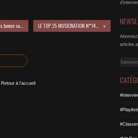
d'intervi
NEWSL
Calvin Harris nous a réservé la très bonne surprise de la semaine !
LE TOP 25 MUSICNATION N°148 - 08 Avril 2018
Abonnez-
articles 
Email
CATÉG
Retour à l'accueil
#Intervi
#Playlis
#Classe