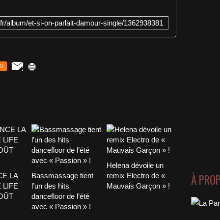
/fr/album/et-si-on-parlait-damour-single/1362938381
0
Helena dévoile un
À PRO
CE LA
Bassmassage tient
remix Electro de «
 LIFE
l’un des hits
Mauvais Garçon » !
AOÛT
dancefloor de l’été
avec « Passion » !