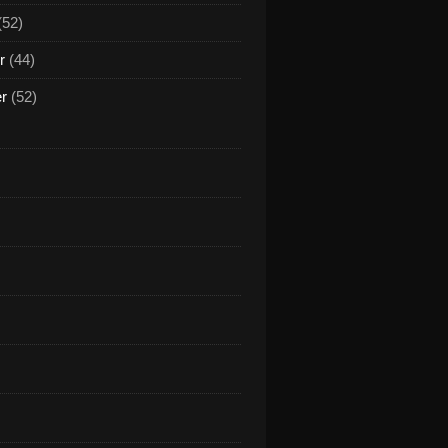
(52)
r
(44)
er
(52)