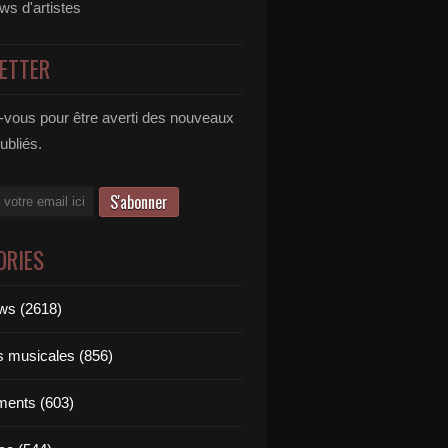
ews d'artistes
ETTER
vous pour être averti des nouveaux
publiés.
ORIES
ews (2618)
ts musicales (856)
ments (603)