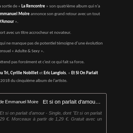
 sortie de «
La Rencontre
» son quatrième album qui n’a
Emmanuel Moire
annonce son grand retour avec un tout
 D’Amour
».
ort avec un titre accrocheur et novateur.
qui ne manque pas de potentiel témoigne d’une évolution
ensuel « Adulte & Sexy ».
’attend pas forcément et c’est ce qui fait sa force.
 Tri, Cyrille Nobillet
et
Eric Langlois
, «
Et Si On Parlait
e 2018 du cinquième album de l’artiste.
Et si on parlait d'amour - Single de Emmanuel Moire
si on parlait d'amour - Single, dont "Et si on parlait
,29 €. Morceaux à partir de 1,29 €. Gratuit avec un