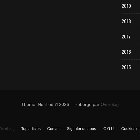
2019
2018
2017
2016
2015
Theme: Nullified © 2026 - Hébergé par
Overblog
 Overblog
Top articles
Contact
Signaler un abus
C.G.U.
Cookies et