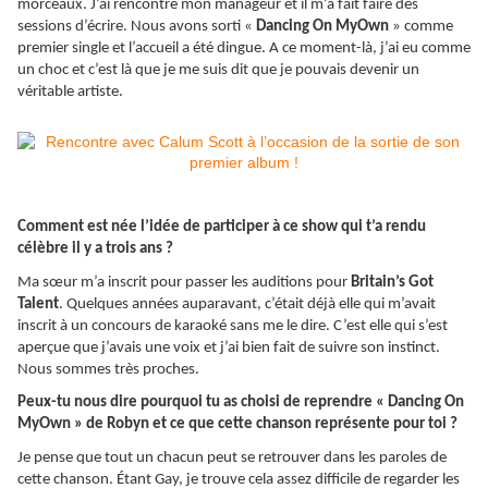
morceaux. J’ai rencontré mon manageur et il m’a fait faire des
sessions d’écrire. Nous avons sorti «
Dancing On MyOwn
» comme
premier single et l’accueil a été dingue. A ce moment-là, j’ai eu comme
un choc et c’est là que je me suis dit que je pouvais devenir un
véritable artiste.
Comment est née l’idée de participer à ce show qui t’a rendu
célèbre il y a trois ans ?
Ma sœur m’a inscrit pour passer les auditions pour
Britain’s Got
Talent
. Quelques années auparavant, c’était déjà elle qui m’avait
inscrit à un concours de karaoké sans me le dire. C’est elle qui s’est
aperçue que j’avais une voix et j’ai bien fait de suivre son instinct.
Nous sommes très proches.
Peux-tu nous dire pourquoi tu as choisi de reprendre « Dancing On
MyOwn » de Robyn et ce que cette chanson représente pour toi ?
Je pense que tout un chacun peut se retrouver dans les paroles de
cette chanson. Étant Gay, je trouve cela assez difficile de regarder les