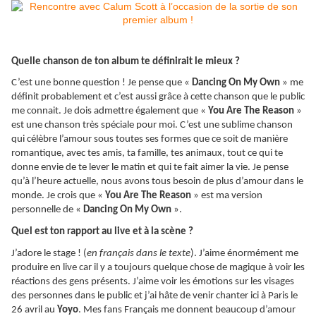
Quelle chanson de ton album te définirait le mieux ?
C’est une bonne question ! Je pense que «
Dancing On My Own
» me
définit probablement et c’est aussi grâce à cette chanson que le public
me connait. Je dois admettre également que «
You Are The Reason
»
est une chanson très spéciale pour moi. C’est une sublime chanson
qui célèbre l’amour sous toutes ses formes que ce soit de manière
romantique, avec tes amis, ta famille, tes animaux, tout ce qui te
donne envie de te lever le matin et qui te fait aimer la vie. Je pense
qu’à l’heure actuelle, nous avons tous besoin de plus d’amour dans le
monde. Je crois que «
You Are The Reason
» est ma version
personnelle de «
Dancing On My Own
».
Quel est ton rapport au live et à la scène ?
J’adore le stage ! (
en français dans le texte
). J’aime énormément me
produire en live car il y a toujours quelque chose de magique à voir les
réactions des gens présents. J’aime voir les émotions sur les visages
des personnes dans le public et j’ai hâte de venir chanter ici à Paris le
26 avril au
Yoyo
. Mes fans Français me donnent beaucoup d’amour