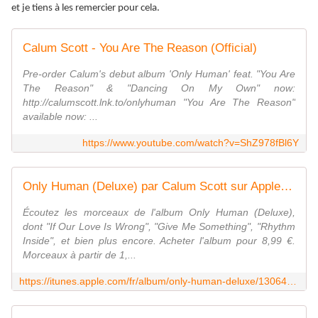
et je tiens à les remercier pour cela.
Calum Scott - You Are The Reason (Official)
Pre-order Calum's debut album 'Only Human' feat. "You Are
The Reason" & "Dancing On My Own" now:
http://calumscott.lnk.to/onlyhuman "You Are The Reason"
available now: ...
https://www.youtube.com/watch?v=ShZ978fBl6Y
Only Human (Deluxe) par Calum Scott sur Apple Music
Écoutez les morceaux de l'album Only Human (Deluxe),
dont "If Our Love Is Wrong", "Give Me Something", "Rhythm
Inside", et bien plus encore. Acheter l'album pour 8,99 €.
Morceaux à partir de 1,...
https://itunes.apple.com/fr/album/only-human-deluxe/1306438045