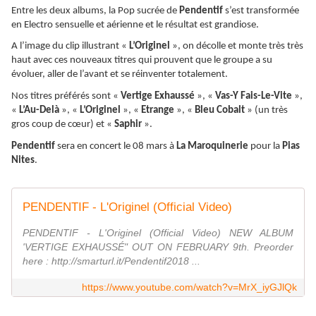
Entre les deux albums, la Pop sucrée de
Pendentif
s’est transformée
en Electro sensuelle et aérienne et le résultat est grandiose.
A l’image du clip illustrant «
L’Originel
», on décolle et monte très très
haut avec ces nouveaux titres qui prouvent que le groupe a su
évoluer, aller de l’avant et se réinventer totalement.
Nos titres préférés sont «
Vertige Exhaussé
», «
Vas-Y Fais-Le-Vite
»,
«
L’Au-Delà
», «
L’Originel
», «
Etrange
», «
Bleu Cobalt
» (un très
gros coup de cœur) et «
Saphir
».
Pendentif
sera en concert le 08 mars à
La Maroquinerie
pour la
Pias
Nites
.
PENDENTIF - L'Originel (Official Video)
PENDENTIF - L'Originel (Official Video) NEW ALBUM
'VERTIGE EXHAUSSÉ" OUT ON FEBRUARY 9th. Preorder
here : http://smarturl.it/Pendentif2018 ...
https://www.youtube.com/watch?v=MrX_iyGJlQk