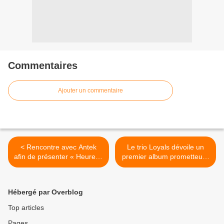
Commentaires
Ajouter un commentaire
< Rencontre avec Antek
Le trio Loyals dévoile un
afin de présenter « Heureux
premier album prometteur !
» son excellent seul en
>
scène !
Hébergé par Overblog
Top articles
Pages