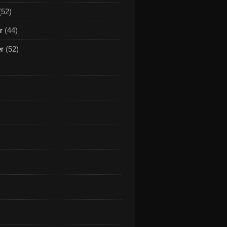
(52)
r
(44)
er
(52)