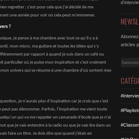
d'intervi
ien regretter ; c’est pour cela que j’ai décidé de me
urant une année pour voir où cela peut m’emmener.
NEWSL
vers ?
Abonnez-
ique, je pense à ma chambre avec tout ce qu’il y a à
articles 
 ordi, mon micro, ma guitare et toutes les idées qui s’y
différemment par rapport à quand je suis dans un café ou
Email
 particulier où je puise mon inspiration et c’est vraiment
ais mon univers qui se résume à une chambre d’où sortent mes
CATÉG
#Intervi
question, je n’aurais plus d’inspiration car je crois que c’est
 peut pas dénommer. Parfois, l’inspiration me vient toute
#Playlis
elqu’un qui va me rappeler un camarade d’école que je n’ai
#Classe
mot que je vais entendre à la radio ou que je vais lire dans un
ais faire un titre. Je dois dire que quand j’étais en