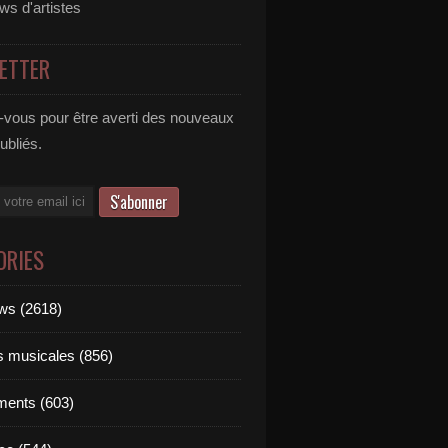
ews d'artistes
ETTER
vous pour être averti des nouveaux
publiés.
ORIES
ews (2618)
ts musicales (856)
ments (603)