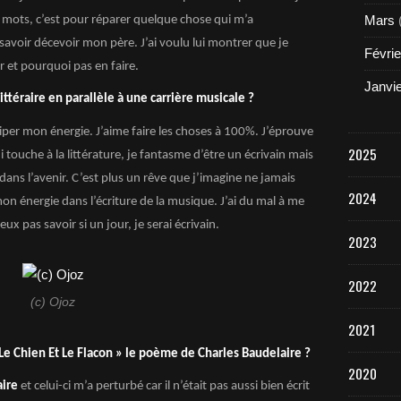
Mars
ns mots, c’est pour réparer quelque chose qui m’a
avoir décevoir mon père. J’ai voulu lui montrer que je
Févrie
et pourquoi pas en faire.
Janvi
littéraire en parallèle à une carrière musicale ?
siper mon énergie. J’aime faire les choses à 100%. J’éprouve
2025
touche à la littérature, je fantasme d’être un écrivain mais
 dans l’avenir. C’est plus un rêve que j’imagine ne jamais
2024
on énergie dans l’écriture de la musique. J’ai du mal à me
ux pas savoir si un jour, je serai écrivain.
2023
2022
(c) Ojoz
2021
Le Chien Et Le Flacon » le poème de Charles Baudelaire ?
2020
ire
et celui-ci m’a perturbé car il n’était pas aussi bien écrit