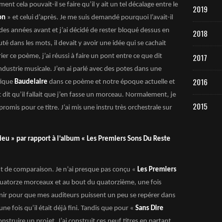
t cela pouvait-il se faire qu’il y ait un tel décalage entre le
2019
on
» et celui d’après. Je me suis demandé pourquoi l’avait-il
 des années avant et j’ai décidé de rester bloqué dessus en
2018
uté dans les mots, il devait y avoir une idée qui se cachait
2017
er ce poème, j’ai réussi à faire un pont entre ce que dit
industrie musicale. J’en ai parlé avec des potes dans une
2016
itique
Baudelaire
dans ce poème et notre époque actuelle et
 dit qu’il fallait que j’en fasse un morceau. Normalement, je
2015
romis pour ce titre. J’ai mis une instru très orchestrale sur
eu » par rapport à l’album « Les Premiers Sons Du Reste
ent de comparaison. Je n’ai presque pas conçu «
Les Premiers
t quatorze morceaux et au bout du quatorzième, une fois
 réunir pour que mes auditeurs puissent un peu se repérer dans
une fois qu’il était déjà fini. Tandis que pour «
Sans Dire
onstruire un projet. J’ai construit ces neuf titres en partant