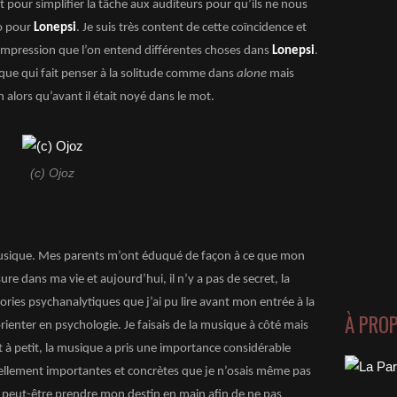
e et pour simplifier la tâche aux auditeurs pour qu’ils ne nous
o pour
Lonepsi
. Je suis très content de cette coïncidence et
’impression que l’on entend différentes choses dans
Lonepsi
.
que qui fait penser à la solitude comme dans
alone
mais
in alors qu’avant il était noyé dans le mot.
(c) Ojoz
 musique. Mes parents m’ont éduqué de façon à ce que mon
sure dans ma vie et aujourd’hui, il n’y a pas de secret, la
ories psychanalytiques que j’ai pu lire avant mon entrée à la
À PRO
rienter en psychologie. Je faisais de la musique à côté mais
t à petit, la musique a pris une importance considérable
 tellement importantes et concrètes que je n’osais même pas
s peut-être prendre mon destin en main afin de ne pas