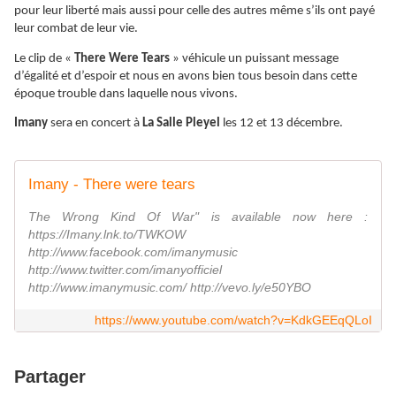
pour leur liberté mais aussi pour celle des autres même s’ils ont payé
leur combat de leur vie.
Le clip de «
There Were Tears
» véhicule un puissant message
d’égalité et d’espoir et nous en avons bien tous besoin dans cette
époque trouble dans laquelle nous vivons.
Imany
sera en concert à
La Salle Pleyel
les 12 et 13 décembre.
Imany - There were tears
The Wrong Kind Of War" is available now here :
https://Imany.lnk.to/TWKOW
http://www.facebook.com/imanymusic
http://www.twitter.com/imanyofficiel
http://www.imanymusic.com/ http://vevo.ly/e50YBO
https://www.youtube.com/watch?v=KdkGEEqQLoI
Partager