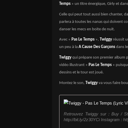
Temps
» un titre énergique, Girly et dan
Celle qui peut tout aussi bien chanter, d
parlera à toutes les nanas qui doivent co
danser les mecs en boite de nuit.
Avec «
Pas Le Temps
»,
Twiggy
réussit 
un peu à la
A Cause Des Garçons
dans le
Twiggy
qui prépare son premier album p
vidéo illustrant «
Pas Le Temps
» puisque 
dessins et le tour est joué.
Montez le son,
Twiggy
va vous faire bou
Retrouvez Twiggy sur : Buy / S
http://bit.ly/2z30YCi Instagram : htt