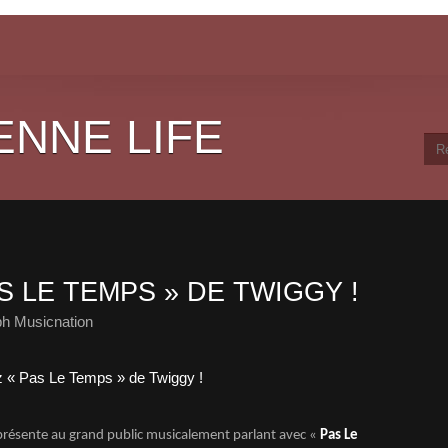
ENNE LIFE
 LE TEMPS » DE TWIGGY !
ph Musicnation
présente au grand public musicalement parlant avec «
Pas Le