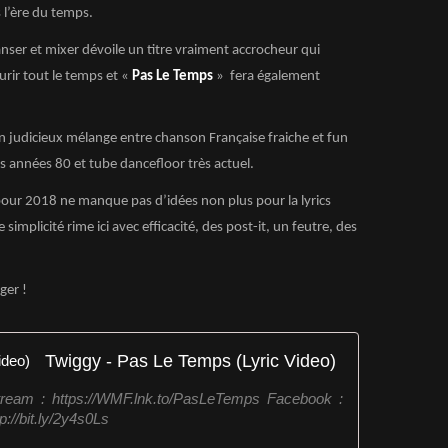
s l’ère du temps.
anser et mixer dévoile un titre vraiment accrocheur qui
urir tout le temps et «
Pas Le Temps
» fera également
un judicieux mélange entre chanson Française fraiche et fun
s années 80 et tube dancefloor très actuel.
our 2018 ne manque pas d’idées non plus pour la lyrics
simplicité rime ici avec efficacité, des post-it, un feutre, des
ger !
Twiggy - Pas Le Temps (Lyric Video)
tream : https://WMF.lnk.to/PasLeTemps Facebook :
p://bit.ly/2y4s0Ls