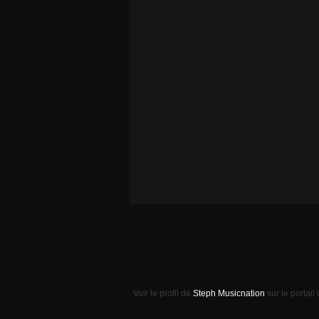
Voir le profil de
Steph Musicnation
sur le portail