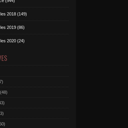
ce (544)
les 2018 (149)
les 2019 (86)
les 2020 (24)
VES
7)
(48)
43)
3)
50)