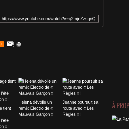
https://www.youtube.com/watch?v=q2mjnZzsqnQ
0
Helena dévoile un
Jeanne poursuit sa
À PRO
 tient
remix Electro de «
route avec « Les
Mauvais Garçon » !
Règles » !
l’été
n » !