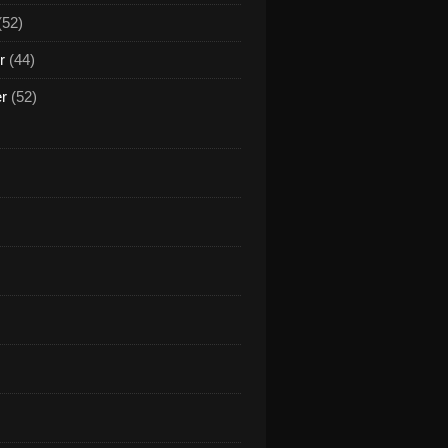
(52)
r
(44)
er
(52)