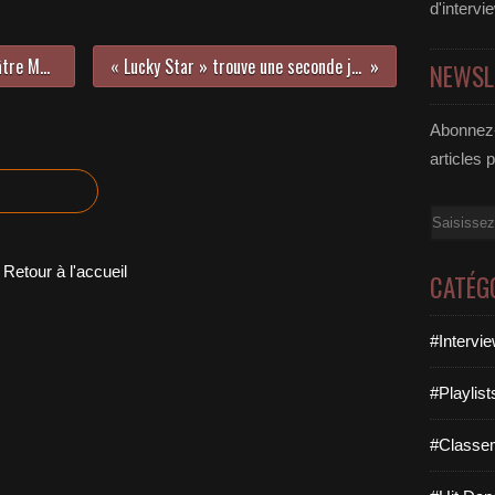
d'intervi
« Juste La Fin Du Monde » au Théâtre Montmartre Galabru, nous y étions !
« Lucky Star » trouve une seconde jeunesse grâce à Ron Carroll !
NEWSL
Abonnez-
articles 
Email
Retour à l'accueil
CATÉG
#Intervi
#Playlis
#Classe