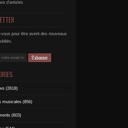
ews d'artistes
ETTER
vous pour être averti des nouveaux
publiés.
ORIES
ews (2618)
ts musicales (856)
ments (603)