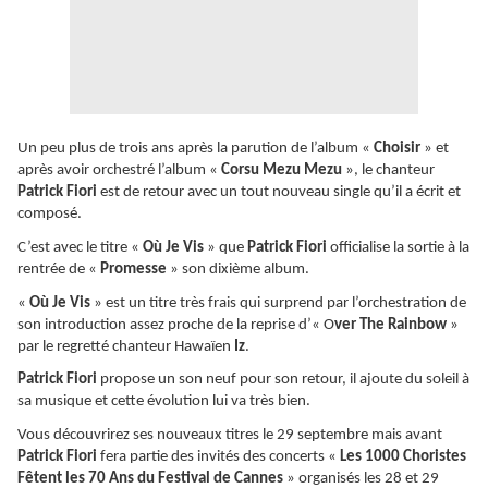
Un peu plus de trois ans après la parution de l’album «
Choisir
» et
après avoir orchestré l’album «
Corsu Mezu Mezu
», le chanteur
Patrick Fiori
est de retour avec un tout nouveau single qu’il a écrit et
composé.
C’est avec le titre «
Où Je Vis
» que
Patrick Fiori
officialise la sortie à la
rentrée de «
Promesse
» son dixième album.
«
Où Je Vis
» est un titre très frais qui surprend par l’orchestration de
son introduction assez proche de la reprise d’« O
ver The Rainbow
»
par le regretté chanteur Hawaïen
Iz
.
Patrick Fiori
propose un son neuf pour son retour, il ajoute du soleil à
sa musique et cette évolution lui va très bien.
Vous découvrirez ses nouveaux titres le 29 septembre mais avant
Patrick Fiori
fera partie des invités des concerts «
Les 1000 Choristes
Fêtent les 70 Ans du Festival de Cannes
» organisés les 28 et 29